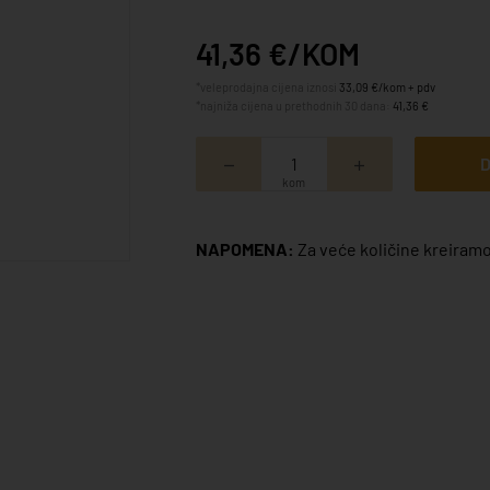
41,36 €/KOM
*veleprodajna cijena iznosi
33,09 €/kom + pdv
*najniža cijena u prethodnih 30 dana:
41,36 €
D
kom
NAPOMENA:
Za veće količine kreiramo