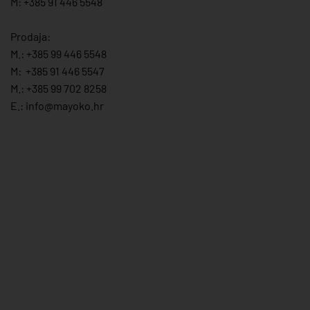
M: +385 91 446 5548
Prodaja:
M.:
+385 99 446 5548
M:
+385 91 446 554
7
M.:
+385 99 702 8258
E.:
info@mayoko.
hr