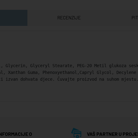
RECENZIJE
PI
l, Glycerin, Glyceryl Stearate, PEG-20 Metil glukoza ses
al, Xanthan Guma, Phenoxyethanol,Capryl Glycol, Decylene
ti izvan dohvata djece. Čuvajte proizvod na suhom mjestu
INFORMACIJE O
VAŠ PARTNER U PROJE