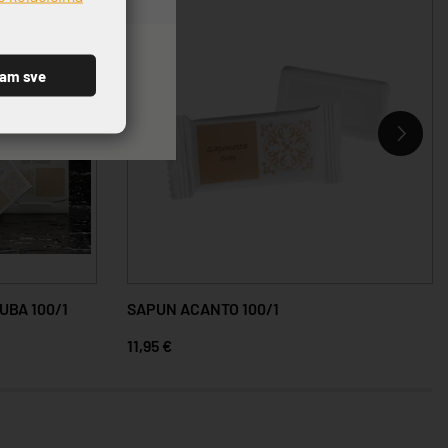
ćam sve
UBA 100/1
SAPUN ACANTO 100/1
11,95 €