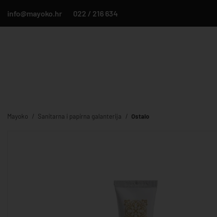
info@mayoko.hr
022 / 216 634
Mayoko
Sanitarna i papirna galanterija
Ostalo