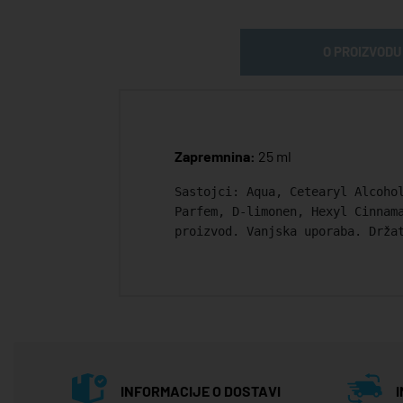
O PROIZVODU
Zapremnina:
25 ml
Sastojci: Aqua, Cetearyl Alcoho
Parfem, D-limonen, Hexyl Cinnam
proizvod. Vanjska uporaba. Drža
INFORMACIJE O DOSTAVI