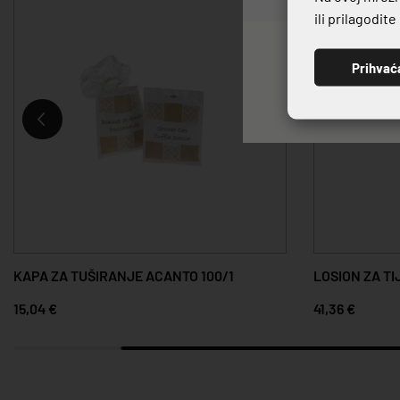
ili prilagodit
Prihvać
KAPA ZA TUŠIRANJE ACANTO 100/1
LOSION ZA TI
15,04 €
41,36 €