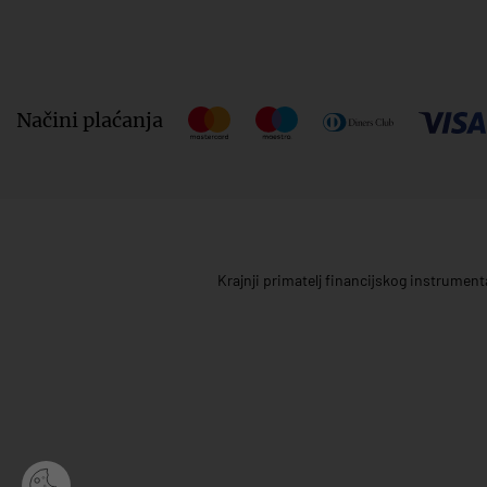
Načini plaćanja
Krajnji primatelj financijskog instrumen