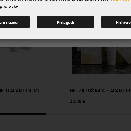
e postavke.
am nužne
Prilagodi
Prihva
PRIJAVI SE
JELO ACANTO 100/1
GEL ZA TUŠIRANJE ACANTO T
32,38 €