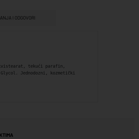
TANJA I ODGOVORI
kvistearat, tekući parafin,
 Glycol. Jednodozni, kozmetički
.
KTIMA