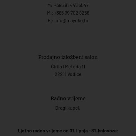
M:
+385 91 446 554
7
M.:
+385 99 702 8258
E.:
info@mayoko.
hr
Prodajno izložbeni salon
Ćirila i Metoda 11
22211 Vodice
Radno vrijeme
Dragi kupci,
Ljetno radno vrijeme od 01. lipnja - 31. kolovoza
: