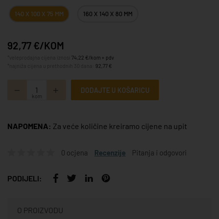
140 X 100 X 75 MM
160 X 140 X 80 MM
92,77 €/KOM
*veleprodajna cijena iznosi
74,22 €/kom + pdv
*najniža cijena u prethodnih 30 dana:
92,77 €
DODAJTE U KOŠARICU
kom
NAPOMENA:
Za veće količine kreiramo cijene na upit
0 ocjena
Recenzije
Pitanja i odgovori
PODIJELI:
O PROIZVODU