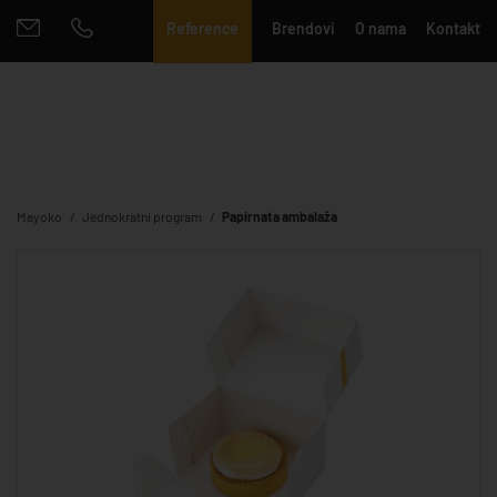
Reference
Brendovi
O nama
Kontakt
Mayoko
Jednokratni program
Papirnata ambalaža