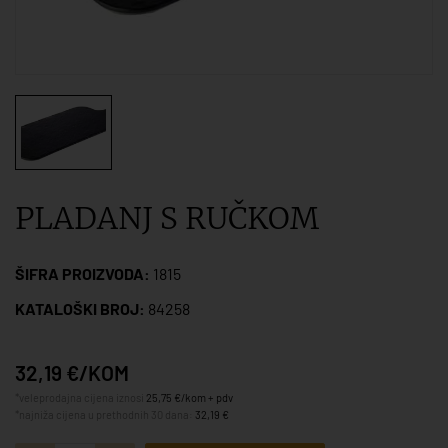
PLADANJ S RUČKOM
ŠIFRA PROIZVODA:
1815
KATALOŠKI BROJ:
84258
32,19 €/KOM
*veleprodajna cijena iznosi
25,75 €/kom + pdv
*najniža cijena u prethodnih 30 dana:
32,19 €