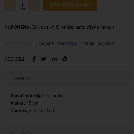
DODAJTE U KOŠARICU
kom
NAPOMENA:
Za veće količine kreiramo cijene na upit
0 ocjena
Recenzije
Pitanja i odgovori
PODIJELI:
O PROIZVODU
Glavni materijal:
Melamin
Visina:
1,5 cm
Dimenzije:
20 x 53 cm
RECENZIJE