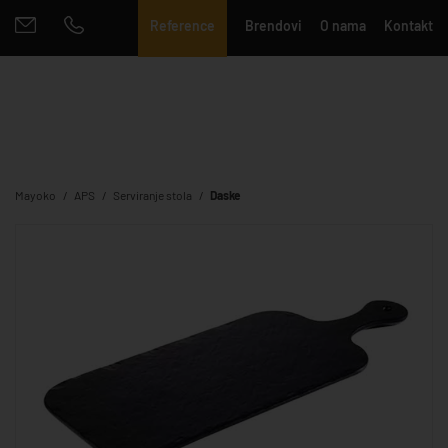
Reference
Brendovi
O nama
Kontakt
Mayoko
APS
Serviranje stola
Daske