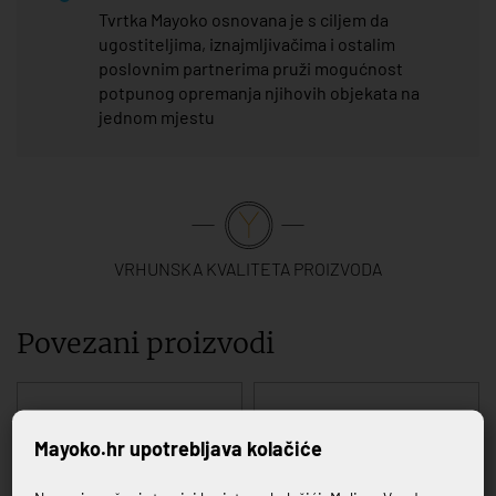
Tvrtka Mayoko osnovana je s ciljem da
ugostiteljima, iznajmljivačima i ostalim
poslovnim partnerima pruži mogućnost
potpunog opremanja njihovih objekata na
jednom mjestu
VRHUNSKA KVALITETA PROIZVODA
Povezani proizvodi
Mayoko.hr upotrebljava kolačiće