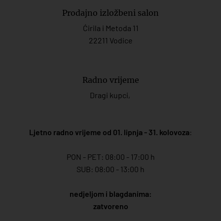
Prodajno izložbeni salon
Ćirila i Metoda 11
22211 Vodice
Radno vrijeme
Dragi kupci,
Ljetno radno vrijeme od 01. lipnja - 31. kolovoza
:
PON - PET: 08:00 - 17:00 h
SUB: 08:00 - 13:00 h
nedjeljom i blagdanima:
zatvoreno