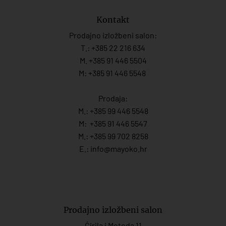
Kontakt
Prodajno izložbeni salon:
T.:
+385 22 216 634
M. +385 91 446 5504
M: +385 91 446 5548
Prodaja:
M.:
+385 99 446 5548
M:
+385 91 446 554
7
M.:
+385 99 702 8258
E.:
info@mayoko.
hr
Prodajno izložbeni salon
Ćirila i Metoda 11