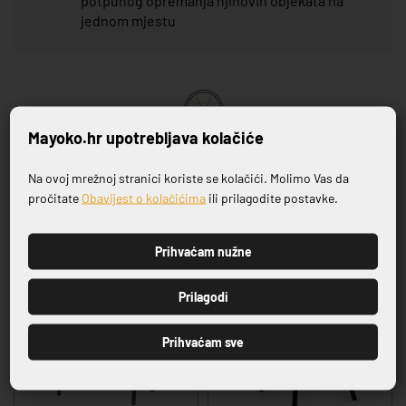
potpunog opremanja njihovih objekata na
jednom mjestu
Mayoko.hr upotrebljava kolačiće
VRHUNSKA KVALITETA PROIZVODA
Na ovoj mrežnoj stranici koriste se kolačići. Molimo Vas da
Prijavite se na naš newsletter
pročitate
Obavijest o kolačićima
ili prilagodite postavke.
Povezani proizvodi
Prihvaćam nužne
PRIJAVI SE
Prilagodi
Prihvaćam sve