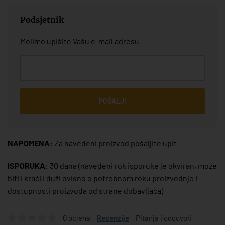
Podsjetnik
Molimo upišite Vašu e-mail adresu
POŠALJI
NAPOMENA:
Za navedeni proizvod pošaljite upit
ISPORUKA:
30 dana
(navedeni rok isporuke je okviran, može
biti i kraći i duži ovisno o potrebnom roku proizvodnje i
dostupnosti proizvoda od strane dobavljača)
0 ocjena
Recenzije
Pitanja i odgovori