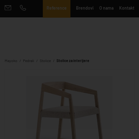
Reference
Brendovi
O nama
Kontakt
Mayoko
Pedrali
Stolice
Stolice za interijere