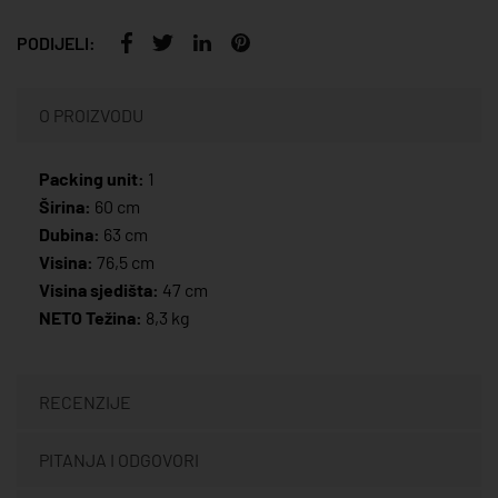
PODIJELI:
O PROIZVODU
Packing unit:
1
Širina:
60 cm
Dubina:
63 cm
Visina:
76,5 cm
Visina sjedišta:
47 cm
NETO Težina:
8,3 kg
RECENZIJE
PITANJA I ODGOVORI