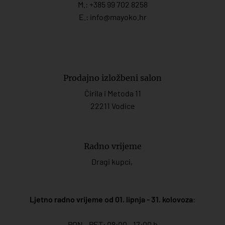
M.:
+385 99 702 8258
E.:
info@mayoko.
hr
Prodajno izložbeni salon
Ćirila i Metoda 11
22211 Vodice
Radno vrijeme
Dragi kupci,
Ljetno radno vrijeme od 01. lipnja - 31. kolovoza
:
PON - PET: 08:00 - 17:00 h