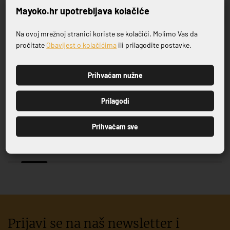
Mayoko.hr upotrebljava kolačiće
-20%
NOVO
Na ovoj mrežnoj stranici koriste se kolačići. Molimo Vas da
Prijavite se na naš newsletter
pročitate
Obavijest o kolačićima
ili prilagodite postavke.
Prihvaćam nužne
PRIJAVI SE
Prilagodi
CROSS MARONE NATURAL
TAKUMI S RUKONASLONOM
Prihvaćam sve
560,00 €
700,00 €
Prijavi se na naš newsletter i