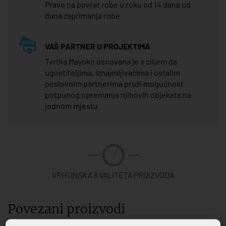
Pravo na povrat robe u roku od 14 dana od
dana zaprimanja robe
VAŠ PARTNER U PROJEKTIMA
Tvrtka Mayoko osnovana je s ciljem da
ugostiteljima, iznajmljivačima i ostalim
poslovnim partnerima pruži mogućnost
potpunog opremanja njihovih objekata na
jednom mjestu
VRHUNSKA KVALITETA PROIZVODA
Povezani proizvodi