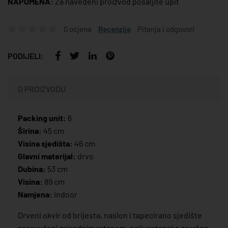
NAPOMENA:
Za navedeni proizvod pošaljite upit
0 ocjena
Recenzije
Pitanja i odgovori
PODIJELI:
O PROIZVODU
Packing unit:
6
Širina:
45 cm
Visina sjedišta:
46 cm
Glavni materijal:
drvo
Dubina:
53 cm
Visina:
89 cm
Namjena:
indoor
Drveni okvir od brijesta, naslon i tapecirano sjedište
presvučeni prirodnim ratanom, poliuretanska završna