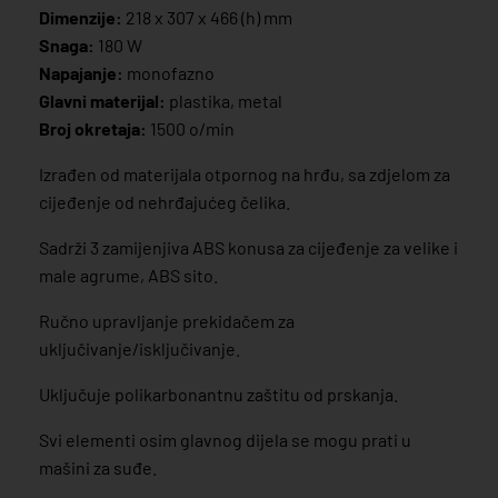
Dimenzije:
218 x 307 x 466 (h) mm
Snaga:
180 W
Napajanje:
monofazno
Glavni materijal:
plastika, metal
Broj okretaja:
1500 o/min
Izrađen od materijala otpornog na hrđu, sa zdjelom za
cijeđenje od nehrđajućeg čelika.
Sadrži 3 zamijenjiva ABS konusa za cijeđenje za velike i
male agrume, ABS sito.
Ručno upravljanje prekidačem za
uključivanje/isključivanje.
Uključuje polikarbonantnu zaštitu od prskanja.
Svi elementi osim glavnog dijela se mogu prati u
mašini za suđe.