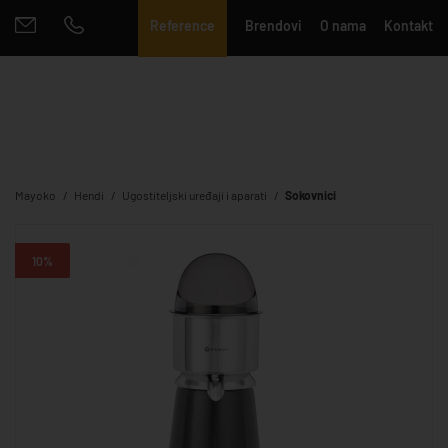
Reference
Brendovi
O nama
Kontakt
Mayoko
Hendi
Ugostiteljski uređaji i aparati
Sokovnici
10%