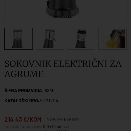
SOKOVNIK ELEKTRIČNI ZA
AGRUME
ŠIFRA PROIZVODA:
8845
KATALOŠKI BROJ:
221204
214,43 €/KOM
238,25 €/KOM
*veleprodajna cijena iznosi
171,54 €/kom + pdv