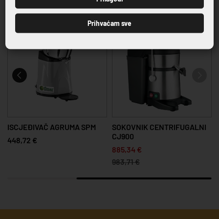
Prihvaćam sve
-10%
ISCJEĐIVAČ AGRUMA SPM
SOKOVNIK CENTRIFUGALNI
CJ900
448,72 €
885,34 €
983,71 €