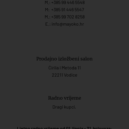
M.:
+385 99 446 5548
M:
+385 91 446 554
7
M.:
+385 99 702 8258
E.:
info@mayoko.
hr
Prodajno izložbeni salon
Ćirila i Metoda 11
22211 Vodice
Radno vrijeme
Dragi kupci,
Ljetno radno vrijeme od 01. lipnja - 31. kolovoza
: