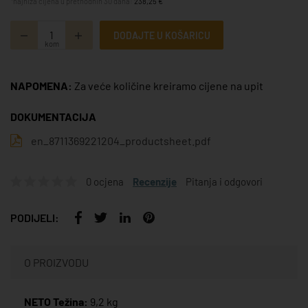
*najniža cijena u prethodnih 30 dana:
238,25 €
DODAJTE U KOŠARICU
kom
NAPOMENA:
Za veće količine kreiramo cijene na upit
DOKUMENTACIJA
en_8711369221204_productsheet.pdf
0 ocjena
Recenzije
Pitanja i odgovori
PODIJELI:
O PROIZVODU
NETO Težina:
9,2 kg