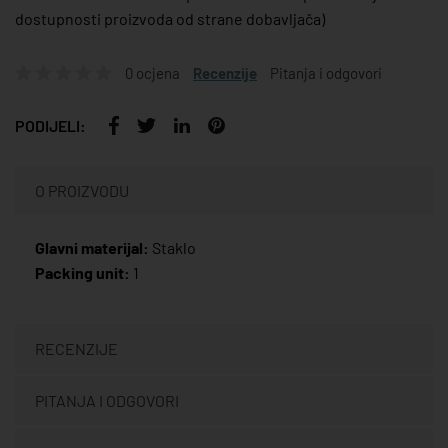
dostupnosti proizvoda od strane dobavljača)
0 ocjena
Recenzije
Pitanja i odgovori
PODIJELI:
O PROIZVODU
Glavni materijal:
Staklo
Packing unit:
1
RECENZIJE
PITANJA I ODGOVORI