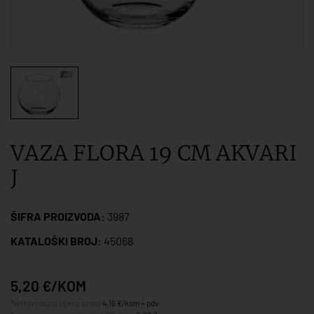
VAZA FLORA 19 CM AKVARI
J
ŠIFRA PROIZVODA:
3987
KATALOŠKI BROJ:
45068
5,20 €/KOM
*veleprodajna cijena iznosi
4,16 €/kom + pdv