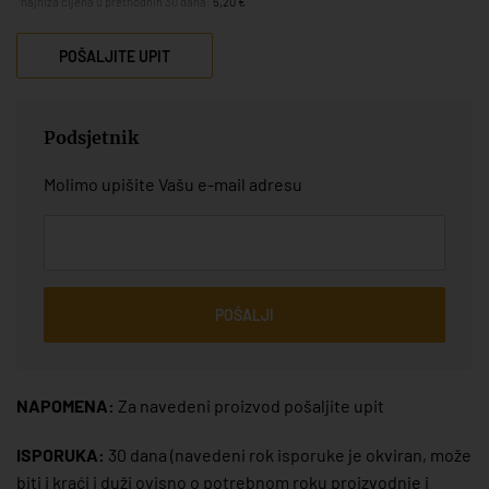
*najniža cijena u prethodnih 30 dana:
5,20 €
POŠALJITE UPIT
Podsjetnik
Molimo upišite Vašu e-mail adresu
POŠALJI
NAPOMENA:
Za navedeni proizvod pošaljite upit
ISPORUKA:
30 dana
(navedeni rok isporuke je okviran, može
biti i kraći i duži ovisno o potrebnom roku proizvodnje i