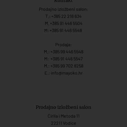
Kontakt
Prodajno izložbeni salon:
T.:
+385 22 216 634
M. +385 91 446 5504
M: +385 91 446 5548
Prodaja:
M.:
+385 99 446 5548
M:
+385 91 446 554
7
M.:
+385 99 702 8258
E.:
info@mayoko.
hr
Prodajno izložbeni salon
Ćirila i Metoda 11
22211 Vodice