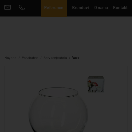
Reference
Brendovi
O nama
Kontakt
Mayoko
Pasabahce
Serviranje stola
Vaze