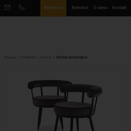
Reference
Brendovi
O nama
Kontakt
Mayoko
Eichholtz
Stolice
Stolice za interijere