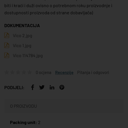
biti i kraći i duži ovisno o potrebnom roku proizvodnje i
dostupnosti proizvoda od strane dobavljača)
DOKUMENTACIJA
Vico 2.jpg
Vico 1.jpg
Vico 114784.jpg
0 ocjena
Recenzije
Pitanja i odgovori
PODIJELI:
O PROIZVODU
Packing unit:
2