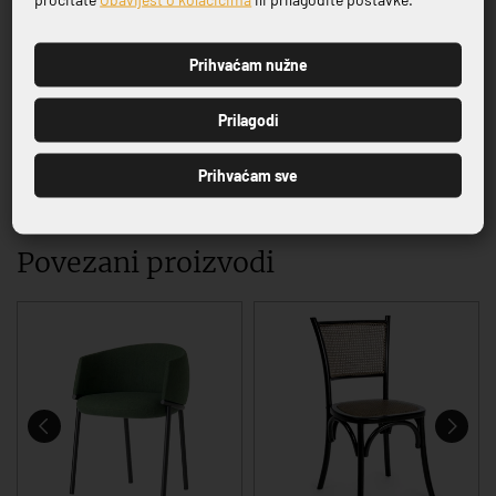
potpunog opremanja njihovih objekata na
jednom mjestu
Prihvaćam nužne
PRIJAVI SE
Prilagodi
Prihvaćam sve
VRHUNSKA KVALITETA PROIZVODA
Povezani proizvodi