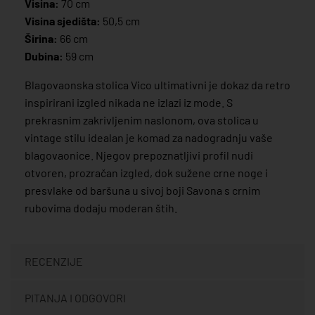
Visina:
70 cm
Visina sjedišta:
50,5 cm
Širina:
66 cm
Dubina:
59 cm
Blagovaonska stolica Vico ultimativni je dokaz da retro
inspirirani izgled nikada ne izlazi iz mode. S
prekrasnim zakrivljenim naslonom, ova stolica u
vintage stilu idealan je komad za nadogradnju vaše
blagovaonice. Njegov prepoznatljivi profil nudi
otvoren, prozračan izgled, dok sužene crne noge i
presvlake od baršuna u sivoj boji Savona s crnim
rubovima dodaju moderan štih.
RECENZIJE
PITANJA I ODGOVORI