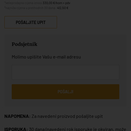
*veleprodajna cijena iznosi
330,00 €/kom + pdv
*najniža cijena u prethodnih 30 dana:
412,50 €
POŠALJITE UPIT
Podsjetnik
Molimo upišite Vašu e-mail adresu
POŠALJI
NAPOMENA:
Za navedeni proizvod pošaljite upit
ISPORUKA:
30 dana
(navedeni rok isporuke je okviran, može