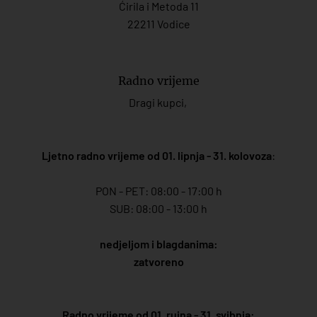
Ćirila i Metoda 11
22211 Vodice
Radno vrijeme
Dragi kupci,
Ljetno radno vrijeme od 01. lipnja - 31. kolovoza
:
PON - PET: 08:00 - 17:00 h
SUB: 08:00 - 13:00 h
nedjeljom i blagdanima:
zatvoreno
Radno vrijeme od 01. rujna - 31. svibnja: