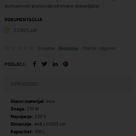
dostupnosti proizvoda od strane dobavljača)
DOKUMENTACIJA
233825.pdf
0 ocjena
Recenzije
Pitanja i odgovori
PODIJELI:
O PROIZVODU
Glavni materijal:
Inox
Snaga:
210 W
Napajanje:
230 V
Dimenzije:
ø48 x (h)103 cm
Kapacitet:
100 L