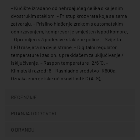
– Kućište izrađeno od nehrđajućeg čelika s kaljenim
dvostrukim staklom. – Pristup kroz vrata koja se sama
zatvaraju. – Prisilno hlađenje zrakom s automatskim
odmrzavanjem, kompresor je smješten ispod komore.
– Opremljen s 3 podesive staklene police. – Svijetla
LED rasvjeta na dvije strane. – Digitalni regulator
temperature i zaslon, s prekidačem za uključivanje /
isključivanje. – Raspon temperature: 2/6°C. –
Klimatski razred: 6 – Rashladno sredstvo: R600a. –
Oznaka energetske učinkovitosti: C (A-G).
RECENZIJE
PITANJA I ODGOVORI
O BRANDU