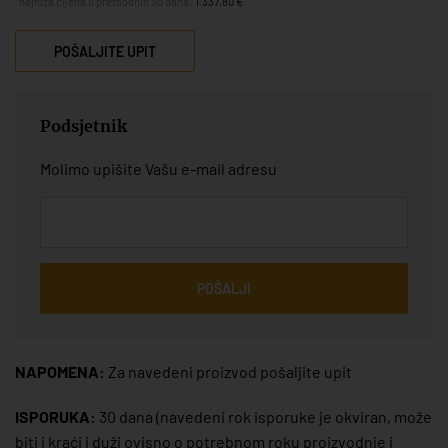
*najniža cijena u prethodnih 30 dana:
1.337,80 €
POŠALJITE UPIT
Podsjetnik
Molimo upišite Vašu e-mail adresu
POŠALJI
NAPOMENA:
Za navedeni proizvod pošaljite upit
ISPORUKA:
30 dana
(navedeni rok isporuke je okviran, može
biti i kraći i duži ovisno o potrebnom roku proizvodnje i