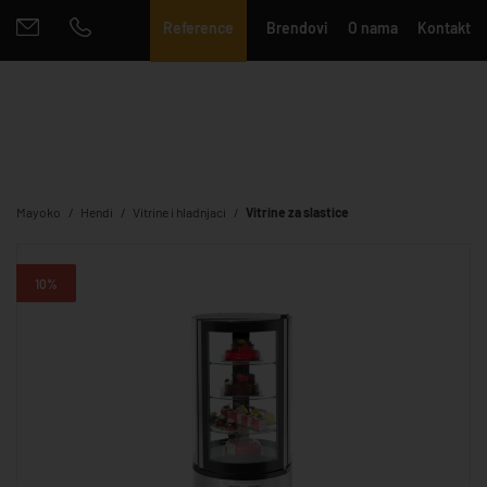
Reference
Brendovi
O nama
Kontakt
Mayoko
Hendi
Vitrine i hladnjaci
Vitrine za slastice
10%