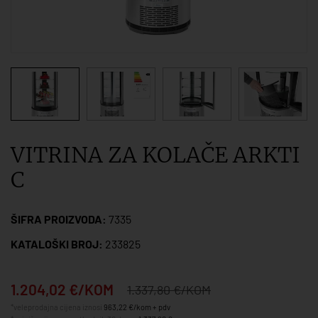
VITRINA ZA KOLAČE ARKTI
C
ŠIFRA PROIZVODA:
7335
KATALOŠKI BROJ:
233825
1.204,02 €/KOM
1.337,80 €/KOM
*veleprodajna cijena iznosi
963,22 €/kom + pdv