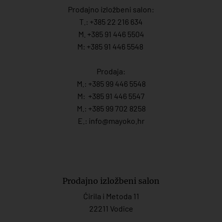
Prodajno izložbeni salon:
T.:
+385 22 216 634
M. +385 91 446 5504
M: +385 91 446 5548
Prodaja:
M.:
+385 99 446 5548
M:
+385 91 446 554
7
M.:
+385 99 702 8258
E.:
info@mayoko.
hr
Prodajno izložbeni salon
Ćirila i Metoda 11
22211 Vodice