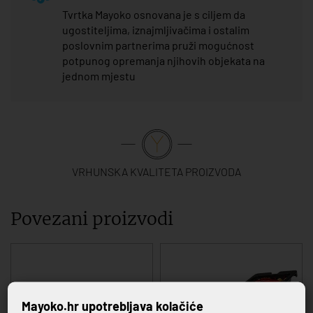
Tvrtka Mayoko osnovana je s ciljem da
ugostiteljima, iznajmljivačima i ostalim
poslovnim partnerima pruži mogućnost
potpunog opremanja njihovih objekata na
jednom mjestu
VRHUNSKA KVALITETA PROIZVODA
Povezani proizvodi
Mayoko.hr upotrebljava kolačiće