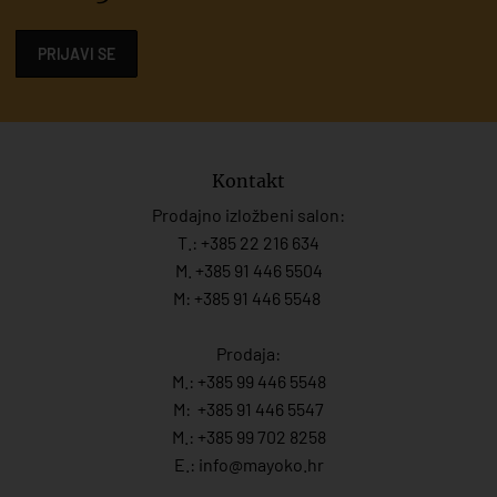
PRIJAVI SE
Kontakt
Prodajno izložbeni salon:
T.:
+385 22 216 634
M. +385 91 446 5504
M: +385 91 446 5548
Prodaja:
M.:
+385 99 446 5548
M:
+385 91 446 554
7
M.:
+385 99 702 8258
E.:
info@mayoko.
hr