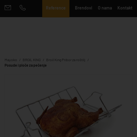
Reference
Brendovi
O nama
Kontakt
Mayoko
BROIL KING
Broil King Pribor za roštilj
Posude i ploče za pečenje