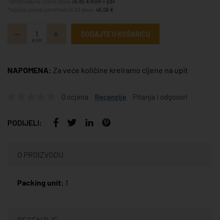
*veleprodajna cijena iznosi
36,85 €/kom + pdv
*najniža cijena u prethodnih 30 dana:
46,06 €
DODAJTE U KOŠARICU
kom
NAPOMENA:
Za veće količine kreiramo cijene na upit
0 ocjena
Recenzije
Pitanja i odgovori
PODIJELI:
O PROIZVODU
Packing unit:
1
RECENZIJE