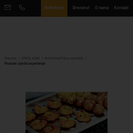
Reference
Brendovi
O nama
Kontakt
Mayoko
BROIL KING
Broil King Pribor za roštilj
Posude i ploče za pečenje