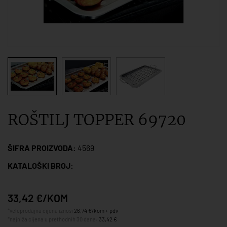
ROŠTILJ TOPPER 69720
ŠIFRA PROIZVODA:
4569
KATALOŠKI BROJ:
33,42 €/KOM
*veleprodajna cijena iznosi
26,74 €/kom + pdv
*najniža cijena u prethodnih 30 dana:
33,42 €