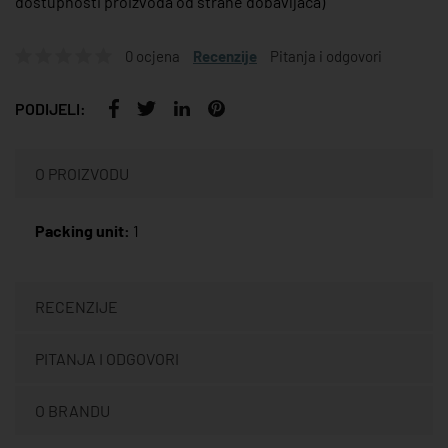
dostupnosti proizvoda od strane dobavljača)
0 ocjena
Recenzije
Pitanja i odgovori
PODIJELI:
O PROIZVODU
Packing unit:
1
RECENZIJE
PITANJA I ODGOVORI
O BRANDU