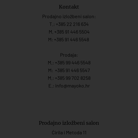
Kontakt
Prodajno izložbeni salon:
T.:
+385 22 216 634
M. +385 91 446 5504
M: +385 91 446 5548
Prodaja:
M.:
+385 99 446 5548
M:
+385 91 446 554
7
M.:
+385 99 702 8258
E.:
info@mayoko.
hr
Prodajno izložbeni salon
Ćirila i Metoda 11