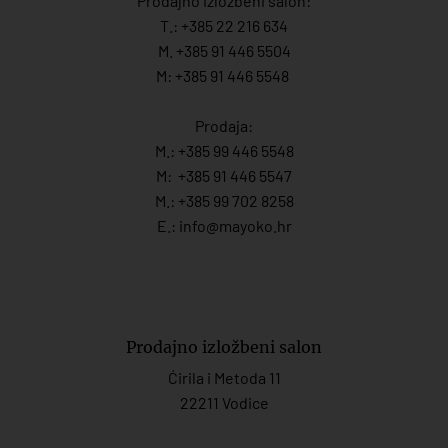
Prodajno izložbeni salon:
T.:
+385 22 216 634
M. +385 91 446 5504
M: +385 91 446 5548
Prodaja:
M.:
+385 99 446 5548
M:
+385 91 446 554
7
M.:
+385 99 702 8258
E.:
info@mayoko.
hr
Prodajno izložbeni salon
Ćirila i Metoda 11
22211 Vodice