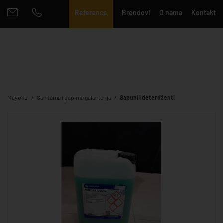
Reference
Brendovi
O nama
Kontakt
Mayoko
Sanitarna i papirna galanterija
Sapuni i deterdženti