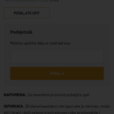
*najniža cijena u prethodnih 30 dana:
52,84 €
POŠALJITE UPIT
Podsjetnik
Molimo upišite Vašu e-mail adresu
POŠALJI
NAPOMENA:
Za navedeni proizvod pošaljite upit
ISPORUKA:
30 dana
(navedeni rok isporuke je okviran, može
biti i kraći i duži ovisno o potrebnom roku proizvodnje i