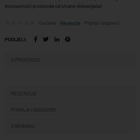
dostupnosti proizvoda od strane dobavljača)
0 ocjena
Recenzije
Pitanja i odgovori
PODIJELI:
O PROIZVODU
RECENZIJE
PITANJA I ODGOVORI
O BRANDU