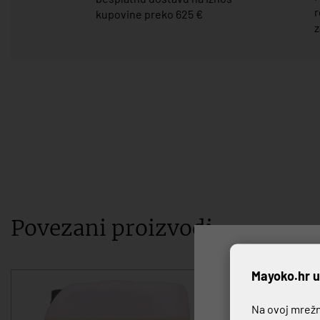
r
kupovine preko 625 €
z
Povezani proizvodi
P
Mayoko.hr u
Na ovoj mrežno