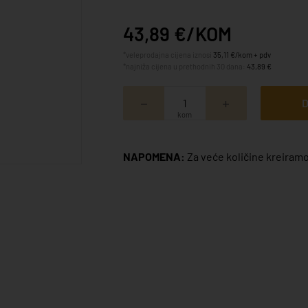
43,89 €/KOM
*veleprodajna cijena iznosi
35,11 €/kom + pdv
*najniža cijena u prethodnih 30 dana:
43,89 €
D
kom
NAPOMENA:
Za veće količine kreiramo