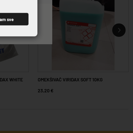
ćam sve
IDAX WHITE
OMEKŠIVAČ VIRIDAX SOFT 10KG
23,20 €