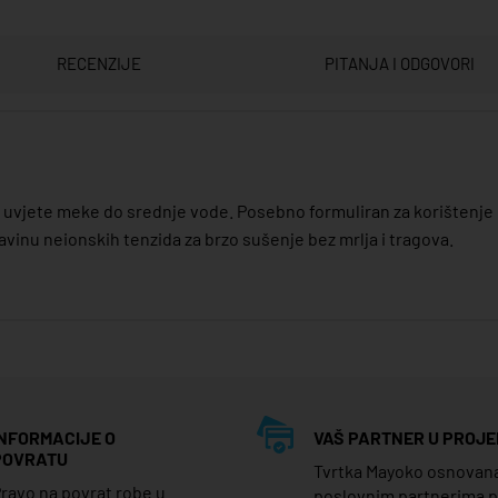
RECENZIJE
PITANJA I ODGOVORI
 uvjete meke do srednje vode. Posebno formuliran za korištenje
inu neionskih tenzida za brzo sušenje bez mrlja i tragova.
INFORMACIJE O
VAŠ PARTNER U PROJE
POVRATU
Tvrtka Mayoko osnovana j
ravo na povrat robe u
poslovnim partnerima 