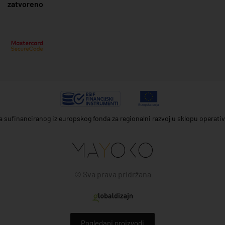
zatvoreno
ta sufinanciranog iz europskog fonda za regionalni razvoj u sklopu operat
© Sva prava pridržana
Pogledani proizvodi