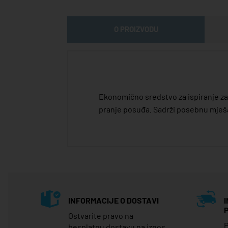
O PROIZVODU
Ekonomično sredstvo za ispiranje za
pranje posuđa. Sadrži posebnu mješav
INFORMACIJE O DOSTAVI
Ostvarite pravo na
P
besplatnu dostavu na iznos