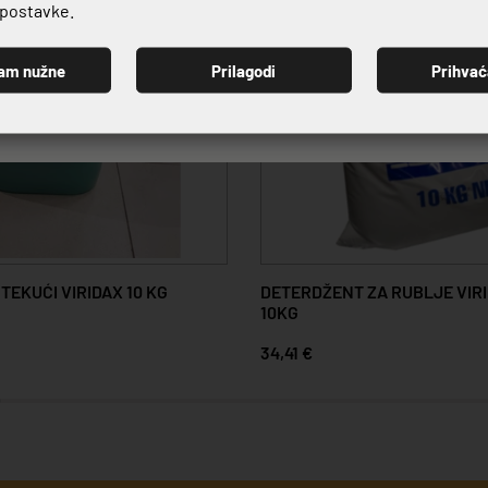
e postavke.
am nužne
Prilagodi
Prihva
PRIJAVI SE
TEKUĆI VIRIDAX 10 KG
DETERDŽENT ZA RUBLJE VIR
10KG
34,41 €