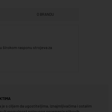
O BRANDU
 u širokom rasponu strojeva za
KTIMA
e s ciljem da ugostiteljima, iznajmljivačima i ostalim
pruži mogućnost potpunog opremanja njihovih