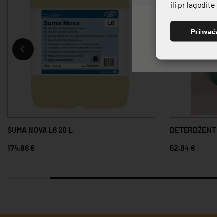
ili prilagodit
Prihvać
SUMA NOVA L6 20 L
DETERDŽENT 
174,86 €
52,84 €