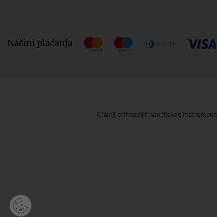
Načini plaćanja
Krajnji primatelj financijskog instrumen