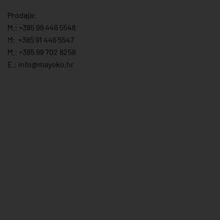
Prodaja:
M.:
+385 99 446 5548
M:
+385 91 446 554
7
M.:
+385 99 702 8258
E.:
info@mayoko.
hr