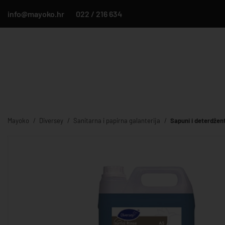
info@mayoko.hr
022 / 216 634
Mayoko
Diversey
Sanitarna i papirna galanterija
Sapuni i deterdžent