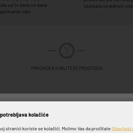
oku od 14 dana od dana
objekata na jednom mj
aprimanja robe
VRHUNSKA KVALITETA PROIZVODA
rijavite se na naš newslett
potrebljava kolačiće
j stranici koriste se kolačići. Molimo Vas da pročitate
Obavijest 