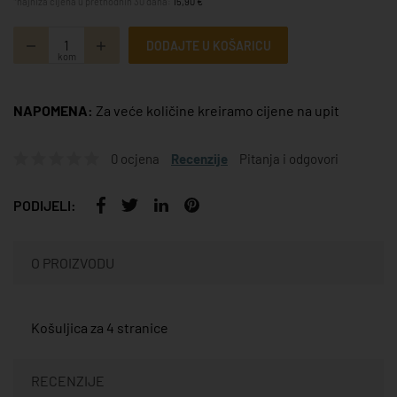
*najniža cijena u prethodnih 30 dana:
15,90 €
DODAJTE U KOŠARICU
kom
NAPOMENA:
Za veće količine kreiramo cijene na upit
0 ocjena
Recenzije
Pitanja i odgovori
PODIJELI:
O PROIZVODU
Košuljica za 4 stranice
RECENZIJE