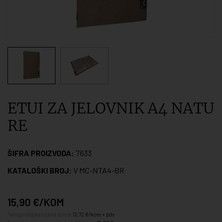
ETUI ZA JELOVNIK A4 NATU
RE
ŠIFRA PROIZVODA:
7633
KATALOŠKI BROJ:
V MC-NTA4-BR
15,90 €/KOM
*veleprodajna cijena iznosi
12,72 €/kom + pdv