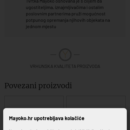
Tvrtka Mayoko osnovana je s ciljem da
ugostiteljima, iznajmljivačima i ostalim
poslovnim partnerima pruži mogućnost
potpunog opremanja njihovih objekata na
jednom mjestu
VRHUNSKA KVALITETA PROIZVODA
Povezani proizvodi
Mayoko.hr upotrebljava kolačiće