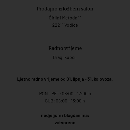
Prodajno izložbeni salon
Ćirila i Metoda 11
22211 Vodice
Radno vrijeme
Dragi kupci,
Ljetno radno vrijeme od 01. lipnja - 31. kolovoza
:
PON - PET: 08:00 - 17:00 h
SUB: 08:00 - 13:00 h
nedjeljom i blagdanima:
zatvoreno