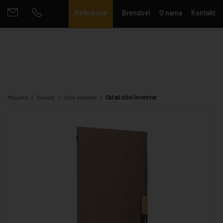
Reference
Brendovi
O nama
Kontakt
Mayoko
Securit
Sitni inventar
Ostali sitni inventar