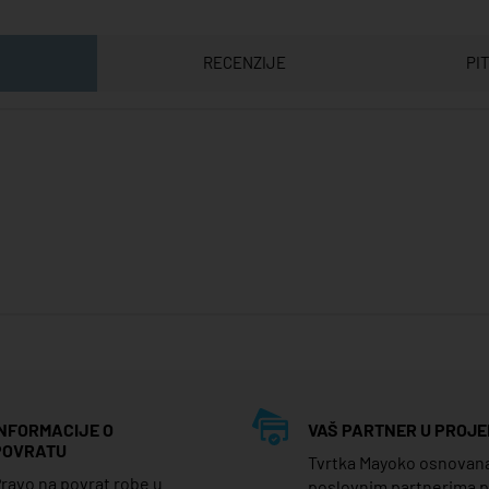
RECENZIJE
PI
INFORMACIJE O
VAŠ PARTNER U PROJE
POVRATU
Tvrtka Mayoko osnovana j
ravo na povrat robe u
poslovnim partnerima 