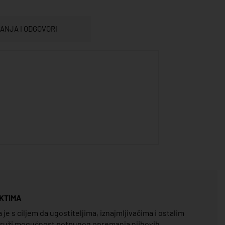
TANJA I ODGOVORI
KTIMA
e s ciljem da ugostiteljima, iznajmljivačima i ostalim
pruži mogućnost potpunog opremanja njihovih