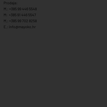
Prodaja:
M.:
+385 99 446 5548
M:
+385 91 446 554
7
M.:
+385 99 702 8258
E.:
info@mayoko.
hr