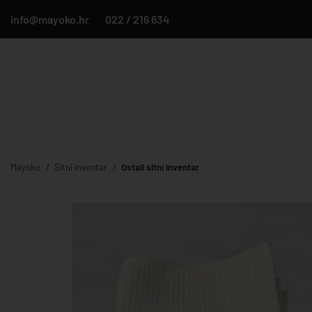
info@mayoko.hr
022 / 216 634
Mayoko
Sitni inventar
Ostali sitni inventar