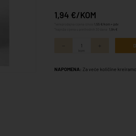
1,94 €/KOM
*veleprodajna cijena iznosi
1,55 €/kom + pdv
*najniža cijena u prethodnih 30 dana:
1,94 €
D
kom
NAPOMENA:
Za veće količine kreiramo