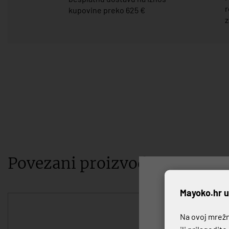
r
kupovine preko 625 €
z
Povezani proizvodi
P
Mayoko.hr u
Na ovoj mrežno
ili prilagodit