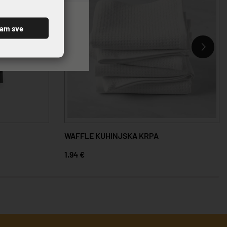
ćam sve
WAFFLE KUHINJSKA KRPA
1,94 €