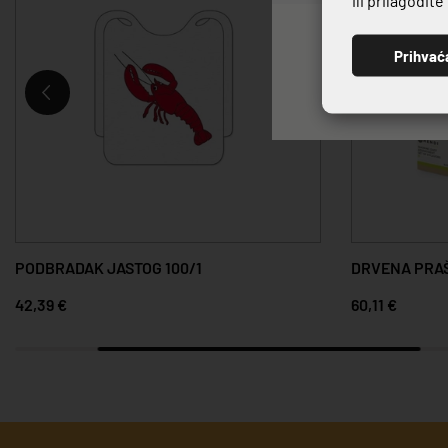
Prihvać
PODBRADAK JASTOG 100/1
DRVENA PRAŠ
42,39 €
60,11 €