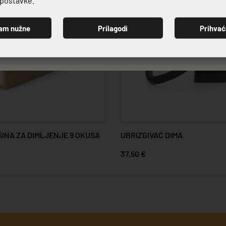
am nužne
Prilagodi
Prihva
PRIJAVI SE
INA ZA DIMLJENJE 9 OKUSA
UBRIZGIVAČ DIMA
37,50 €