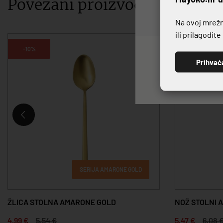
Povezani proizvodi
Na ovoj mrežno
ili prilagodit
-10%
-10%
Prihvać
SERIJA AMARONE GOLD
ŽLICA STOLNA AMARONE GOLD
NOŽ STOLNI 
4,99 €
5,54 €
5,47 €
6,08 