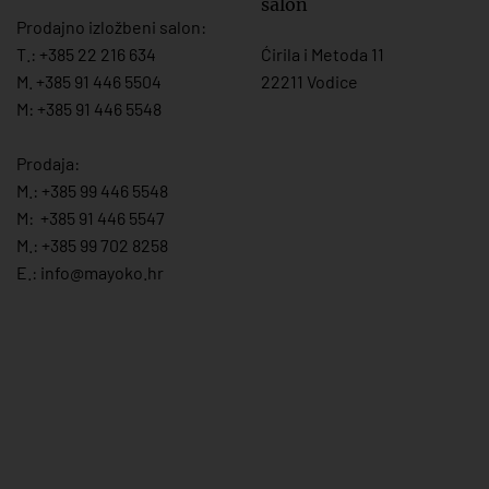
salon
Prodajno izložbeni salon:
T.:
+385 22 216 634
Ćirila i Metoda 11
M. +385 91 446 5504
22211 Vodice
M: +385 91 446 5548
Prodaja:
M.:
+385 99 446 5548
M:
+385 91 446 554
7
M.:
+385 99 702 8258
E.:
info@mayoko.
hr