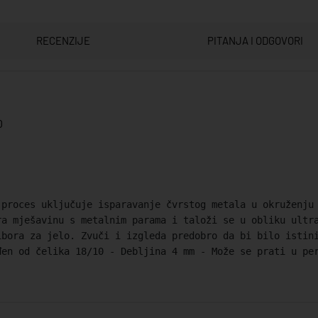
RECENZIJE
PITANJA I ODGOVORI
0
 proces uključuje isparavanje čvrstog metala u okruženju
ra mješavinu s metalnim parama i taloži se u obliku ultr
ibora za jelo. Zvuči i izgleda predobro da bi bilo istin
đen od čelika 18/10 - Debljina 4 mm - Može se prati u pe