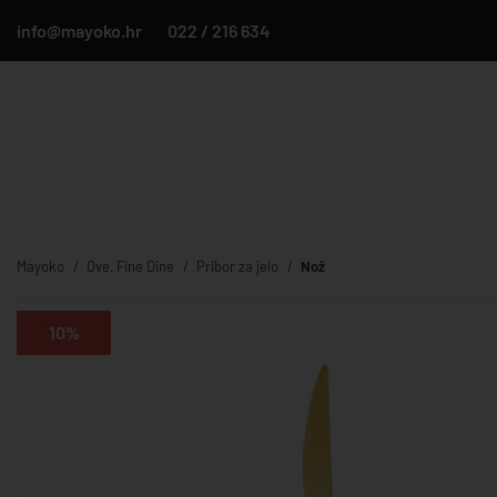
info@mayoko.hr
022 / 216 634
Mayoko
Ove, Fine Dine
Pribor za jelo
Nož
10%