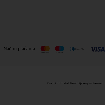
Načini plaćanja
Krajnji primatelj financijskog instrumen