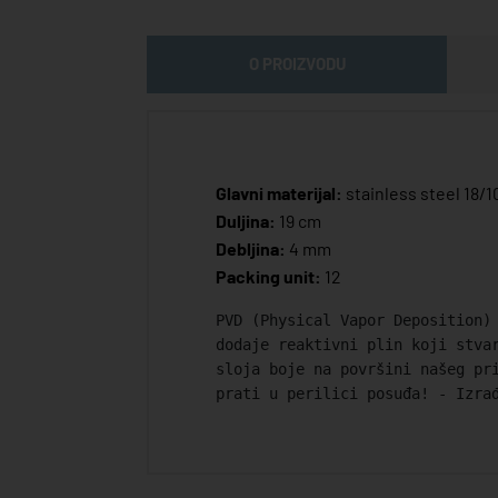
O PROIZVODU
Glavni materijal:
stainless steel 18/1
Duljina:
19 cm
Debljina:
4 mm
Packing unit:
12
PVD (Physical Vapor Deposition)
dodaje reaktivni plin koji stva
sloja boje na površini našeg pr
prati u perilici posuđa! - Izra