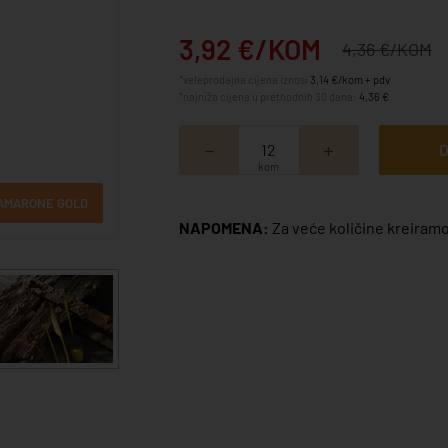
3,92 €/KOM
4,36 €/KOM
*veleprodajna cijena iznosi
3,14 €/kom + pdv
*najniža cijena u prethodnih 30 dana:
4,36 €
D
kom
 AMARONE GOLD
NAPOMENA:
Za veće količine kreiramo