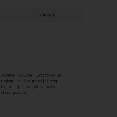
O BRANDU
 visokog vakuuma. Istodobno se
atankog, snažno prianjajućeg
ito, ali još uvijek se može
rilici posuđa.