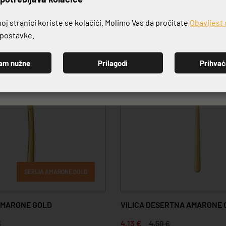
j stranici koriste se kolačići. Molimo Vas da pročitate
Obavijest 
e postavke.
-10%
am nužne
Prilagodi
Prihva
PRIJAVI SE
SERIJA AMARONE GOLD
AMARONE GOLD
VILICA DESERTNA AMARONE 
€
4,13 €
4,59 €