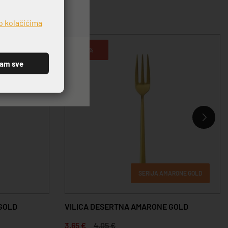
o kolačićima
-10%
ćam sve
SERIJA AMARONE GOLD
GOLD
VILICA DESERTNA AMARONE GOLD
3,65 €
4,05 €