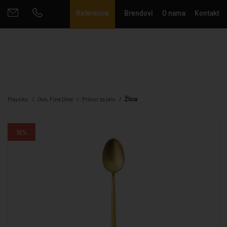
Reference
Brendovi
O nama
Kontakt
Mayoko
Ove, Fine Dine
Pribor za jelo
Žlica
10%