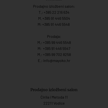
Prodajno izložbeni salon:
T.:
+385 22 216 634
M. +385 91 446 5504
M: +385 91 446 5548
Prodaja:
M.:
+385 99 446 5548
M:
+385 91 446 554
7
M.:
+385 99 702 8258
E.:
info@mayoko.
hr
Prodajno izložbeni salon
Ćirila i Metoda 11
22211 Vodice