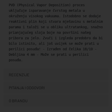
PVD (Physical Vapor Deposition) proces
uključuje isparavanje čvrstog metala u
okruženju visokog vakuuma. Istodobno se dodaje
reaktivni plin koji stvara mješavinu s metalnim
parama i taloži se u obliku ultratankog, snažno
prianjajućeg sloja boje na površini našeg
pribora za jelo. Zvuči i izgleda predobro da bi
bilo istinito, ali još uvijek se može prati u
perilici posuđa! - Izrađen od čelika 18/10 -
Debljina 4 mm - Može se prati u perilici
posuđa.
RECENZIJE
PITANJA I ODGOVORI
O BRANDU