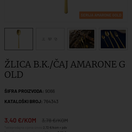
SERIJA AMARONE GOLD
ŽLICA B.K./ČAJ AMARONE G
OLD
ŠIFRA PROIZVODA:
9066
KATALOŠKI BROJ:
764343
3,40 €/KOM
3,78 €/KOM
*veleprodajna cijena iznosi
2,72 €/kom + pdv