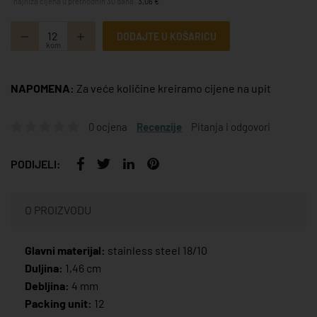
*najniža cijena u prethodnih 30 dana:
3,06 €
DODAJTE U KOŠARICU
kom
NAPOMENA:
Za veće količine kreiramo cijene na upit
0 ocjena
Recenzije
Pitanja i odgovori
PODIJELI:
O PROIZVODU
Glavni materijal:
stainless steel 18/10
Duljina:
1,46 cm
Debljina:
4 mm
Packing unit:
12