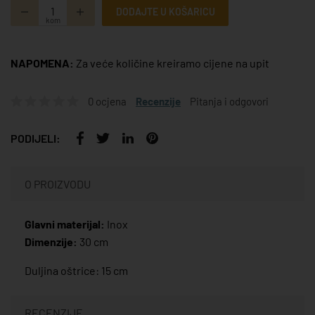
DODAJTE U KOŠARICU
kom
NAPOMENA:
Za veće količine kreiramo cijene na upit
0 ocjena
Recenzije
Pitanja i odgovori
PODIJELI:
O PROIZVODU
Glavni materijal:
Inox
Dimenzije:
30 cm
Duljina oštrice: 15 cm
RECENZIJE