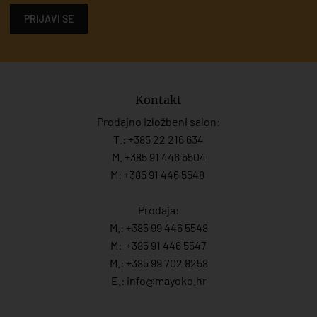
PRIJAVI SE
Kontakt
Prodajno izložbeni salon:
T.:
+385 22 216 634
M. +385 91 446 5504
M: +385 91 446 5548
Prodaja:
M.:
+385 99 446 5548
M:
+385 91 446 554
7
M.:
+385 99 702 8258
E.:
info@mayoko.
hr