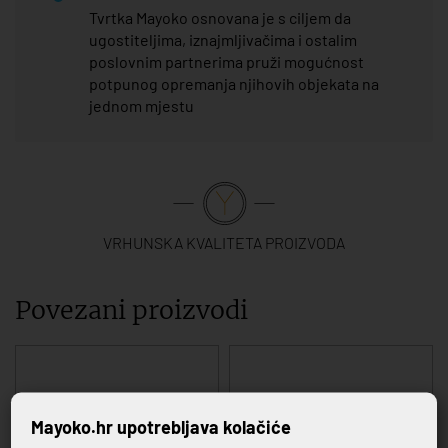
Tvrtka Mayoko osnovana je s ciljem da
ugostiteljima, iznajmljivačima i ostalim
poslovnim partnerima pruži mogućnost
potpunog opremanja njihovih objekata na
jednom mjestu
VRHUNSKA KVALITETA PROIZVODA
Povezani proizvodi
Mayoko.hr upotrebljava kolačiće