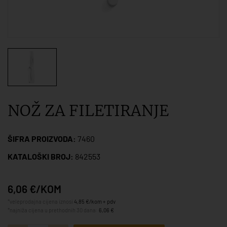
NOŽ ZA FILETIRANJE
ŠIFRA PROIZVODA:
7460
KATALOŠKI BROJ:
842553
6,06 €/KOM
*veleprodajna cijena iznosi
4,85 €/kom + pdv
*najniža cijena u prethodnih 30 dana:
6,06 €