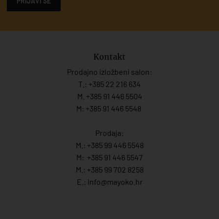
PRIJAVI SE
Kontakt
Prodajno izložbeni salon:
T.:
+385 22 216 634
M. +385 91 446 5504
M: +385 91 446 5548
Prodaja:
M.:
+385 99 446 5548
M:
+385 91 446 554
7
M.:
+385 99 702 8258
E.:
info@mayoko.
hr