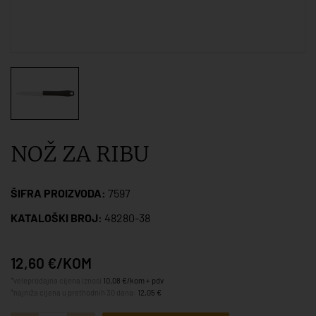
NOŽ ZA RIBU
ŠIFRA PROIZVODA:
7597
KATALOŠKI BROJ:
48280-38
12,60 €/KOM
*veleprodajna cijena iznosi
10,08 €/kom + pdv
*najniža cijena u prethodnih 30 dana:
12,05 €