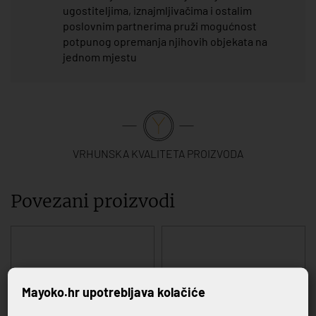
ugostiteljima, iznajmljivačima i ostalim
poslovnim partnerima pruži mogućnost
potpunog opremanja njihovih objekata na
jednom mjestu
VRHUNSKA KVALITETA PROIZVODA
Povezani proizvodi
Mayoko.hr upotrebljava kolačiće