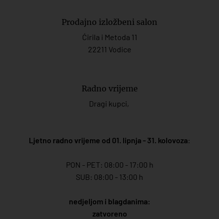
Prodajno izložbeni salon
Ćirila i Metoda 11
22211 Vodice
Radno vrijeme
Dragi kupci,
Ljetno radno vrijeme od 01. lipnja - 31. kolovoza
:
PON - PET: 08:00 - 17:00 h
SUB: 08:00 - 13:00 h
nedjeljom i blagdanima:
zatvoreno