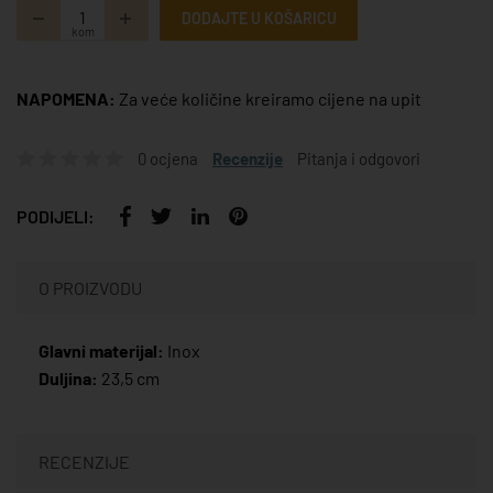
DODAJTE U KOŠARICU
kom
NAPOMENA:
Za veće količine kreiramo cijene na upit
0 ocjena
Recenzije
Pitanja i odgovori
PODIJELI:
O PROIZVODU
Glavni materijal:
Inox
Duljina:
23,5 cm
RECENZIJE