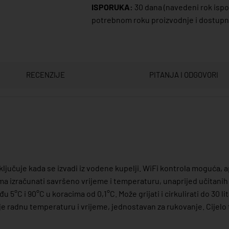
ISPORUKA:
30 dana
(navedeni rok ispor
potrebnom roku proizvodnje i dostupno
RECENZIJE
PITANJA I ODGOVORI
sključuje kada se izvadi iz vodene kupelji. WiFi kontrola moguća, a
ma izračunati savršeno vrijeme i temperaturu, unaprijed učitanih
°C i 90°C u koracima od 0,1°C. Može grijati i cirkulirati do 30 lita
uje radnu temperaturu i vrijeme, jednostavan za rukovanje. Cijelo t