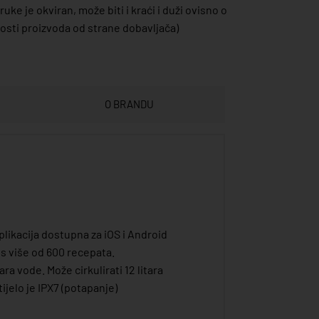
uke je okviran, može biti i kraći i duži ovisno o
sti proizvoda od strane dobavljača)
O BRANDU
plikacija dostupna za iOS i Android
 s više od 600 recepata.
ra vode. Može cirkulirati 12 litara
ijelo je IPX7 (potapanje)