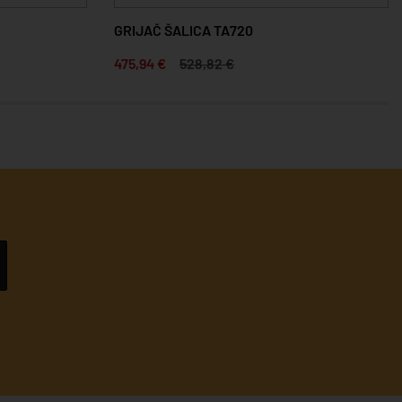
GRIJAČ ŠALICA TA720
475,94 €
528,82 €