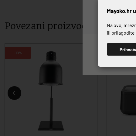
P
Mayoko.hr u
Povezani proizvodi
Na ovoj mrežno
ili prilagodit
Prihvać
-10%
-10%