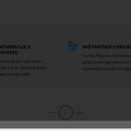
INFORMACIJE O
VAŠ PARTNER U PROJE
POVRATU
Tvrtka Mayoko osnovana j
ravo na povrat robe u
poslovnim partnerima 
oku od 14 dana od dana
objekata na jednom mj
aprimanja robe
VRHUNSKA KVALITETA PROIZVODA