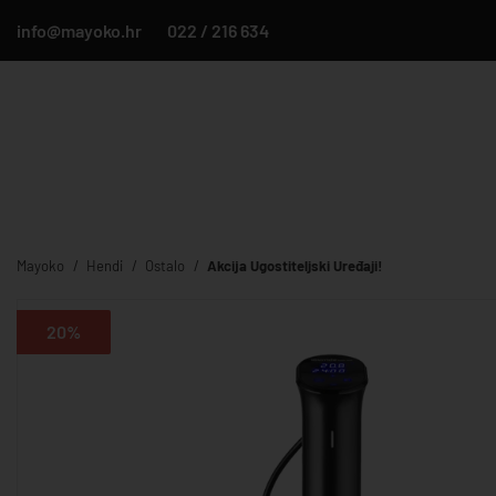
info@mayoko.hr
022 / 216 634
Mayoko
Hendi
Ostalo
Akcija Ugostiteljski Uređaji!
20%