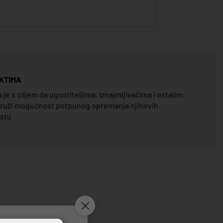
KTIMA
e s ciljem da ugostiteljima, iznajmljivačima i ostalim
pruži mogućnost potpunog opremanja njihovih
estu