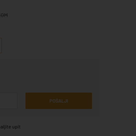
KOM
POŠALJI
ljite upit