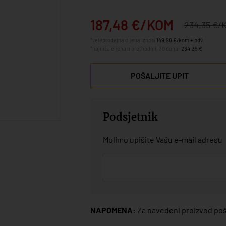
187,48 €/KOM
234,35 €/
*veleprodajna cijena iznosi
149,98 €/kom + pdv
*najniža cijena u prethodnih 30 dana:
234,35 €
POŠALJITE UPIT
Podsjetnik
Molimo upišite Vašu e-mail adresu
NAPOMENA:
Za navedeni proizvod poša