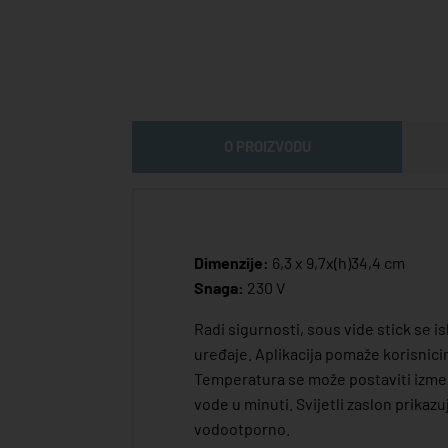
O PROIZVODU
Dimenzije:
6,3 x 9,7x(h)34,4 cm
Snaga:
230 V
Radi sigurnosti, sous vide stick se i
uređaje. Aplikacija pomaže korisnici
Temperatura se može postaviti između 5
vode u minuti. Svijetli zaslon prikaz
vodootporno.