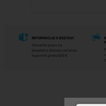
INFORMACIJE O DOSTAVI
Ostvarite pravo na
P
besplatnu dostavu na iznos
r
kupovine preko 625 €
z