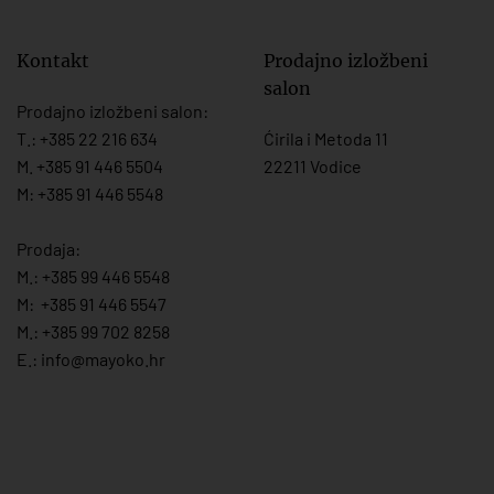
Kontakt
Prodajno izložbeni
salon
Prodajno izložbeni salon:
T.:
+385 22 216 634
Ćirila i Metoda 11
M. +385 91 446 5504
22211 Vodice
M: +385 91 446 5548
Prodaja:
M.:
+385 99 446 5548
M:
+385 91 446 554
7
M.:
+385 99 702 8258
E.:
info@mayoko.
hr