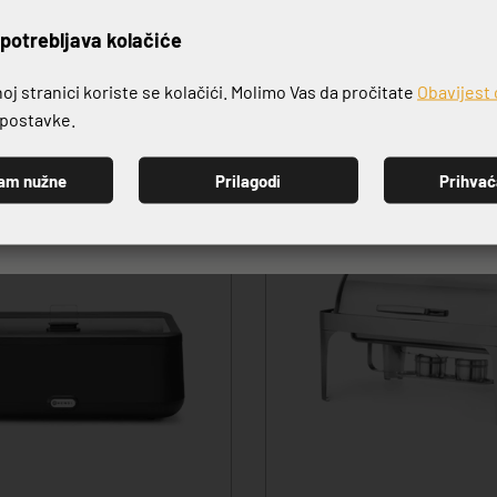
rijavite se na naš newslett
potrebljava kolačiće
j stranici koriste se kolačići. Molimo Vas da pročitate
Obavijest 
e postavke.
am nužne
Prilagodi
Prihva
-10%
PRIJAVI SE