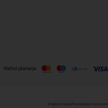
Načini plaćanja
Krajnji primatelj financijskog instrumen