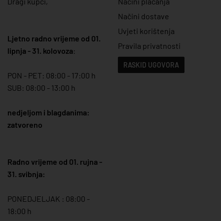
Dragi kupci,
Načini plaćanja
Načini dostave
Uvjeti korištenja
Ljetno radno vrijeme od 01.
Pravila privatnosti
lipnja - 31. kolovoza
:
RASKID UGOVORA
PON - PET: 08:00 - 17:00 h
SUB: 08:00 - 13:00 h
nedjeljom i blagdanima:
zatvoreno
Radno vrijeme od 01. rujna -
31. svibnja:
PONEDJELJAK : 08:00 -
18:00 h