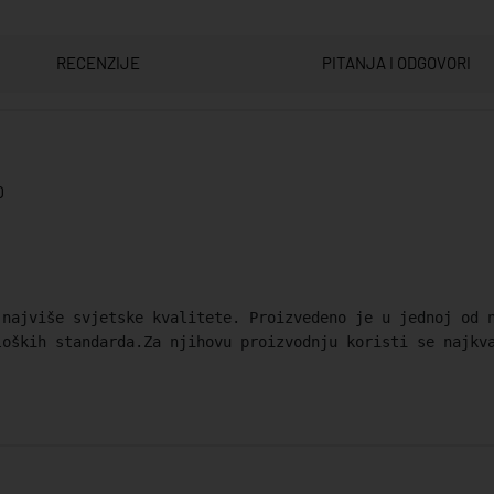
RECENZIJE
PITANJA I ODGOVORI
0
 najviše svjetske kvalitete. Proizvedeno je u jednoj od 
loških standarda.Za njihovu proizvodnju koristi se najkv