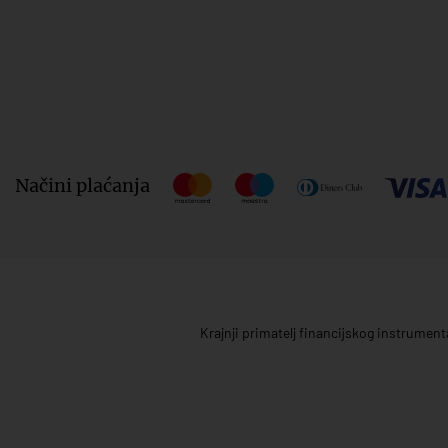
Načini plaćanja
Krajnji primatelj financijskog instrumen