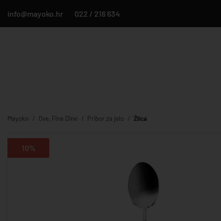
info@mayoko.hr
022 / 216 634
Mayoko
Ove, Fine Dine
Pribor za jelo
Žlica
10%