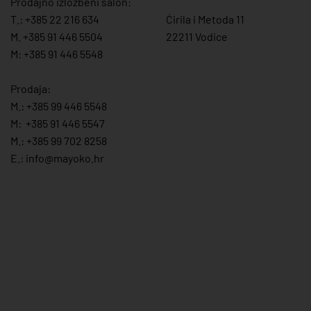
Prodajno izložbeni salon:
T.:
+385 22 216 634
Ćirila i Metoda 11
M. +385 91 446 5504
22211 Vodice
M: +385 91 446 5548
Prodaja:
M.:
+385 99 446 5548
M:
+385 91 446 554
7
M.:
+385 99 702 8258
E.:
info@mayoko.
hr