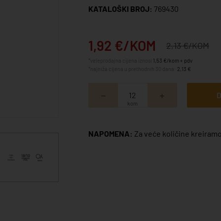
KATALOŠKI BROJ:
769430
1,92 €/KOM
2,13 €/KOM
*veleprodajna cijena iznosi
1,53 €/kom + pdv
*najniža cijena u prethodnih 30 dana:
2,13 €
D
kom
NAPOMENA:
Za veće količine kreiramo