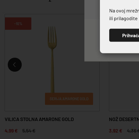
Na ovoj mrežno
ili prilagodit
-10%
-10%
Prihvać
SERIJA AMARONE GOLD
VILICA STOLNA AMARONE GOLD
NOŽ DESERTN
4,99 €
5,54 €
3,92 €
4,36 