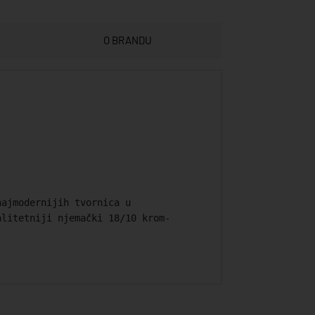
O BRANDU
najmodernijih tvornica u
alitetniji njemački 18/10 krom-