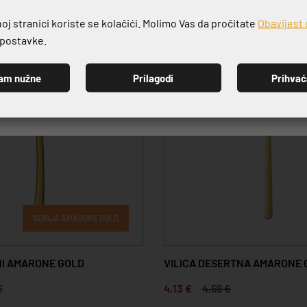
j stranici koriste se kolačići. Molimo Vas da pročitate
Obavijest 
e postavke.
-10%
am nužne
Prilagodi
Prihva
PRIJAVI SE
SERIJA AMARONE GOLD
I AMARONE GOLD
VILICA DESERTNA AMARONE 
€
4,13 €
4,59 €