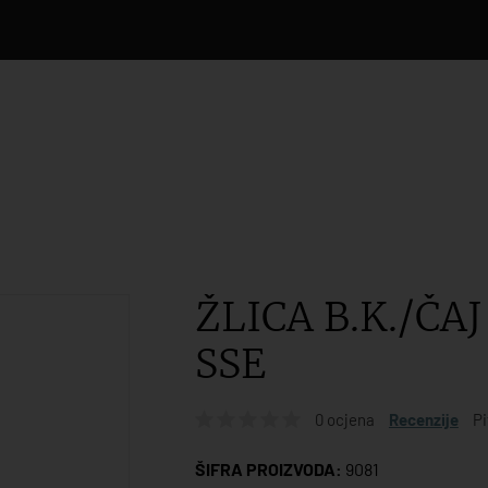
ŽLICA B.K./ČA
SSE
0 ocjena
Recenzije
Pi
ŠIFRA PROIZVODA:
9081