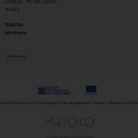
UTORAK - PETAK: 08:00 -
16:00 h
SUBOTA:
zatvoreno
ta sufinanciranog iz europskog fonda za regionalni razvoj u sklopu operat
© Sva prava pridržana