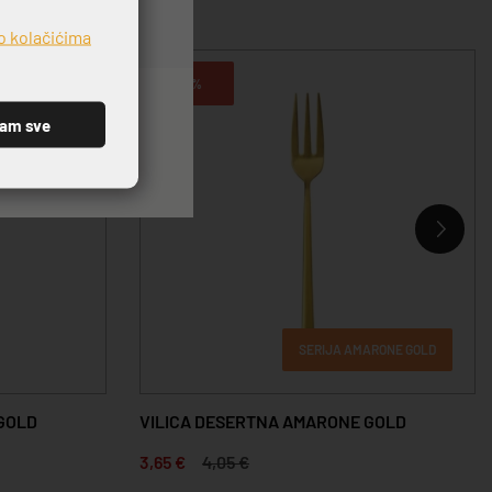
o kolačićima
-10%
ćam sve
SERIJA AMARONE GOLD
GOLD
VILICA DESERTNA AMARONE GOLD
3,65 €
4,05 €