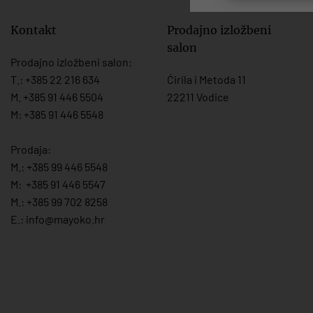
Kontakt
Prodajno izložbeni
salon
Prodajno izložbeni salon:
T.:
+385 22 216 634
Ćirila i Metoda 11
M. +385 91 446 5504
22211 Vodice
M: +385 91 446 5548
Prodaja:
M.:
+385 99 446 5548
M:
+385 91 446 554
7
M.:
+385 99 702 8258
E.:
info@mayoko.
hr