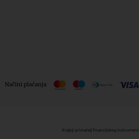
Načini plaćanja
Krajnji primatelj financijskog instrumen