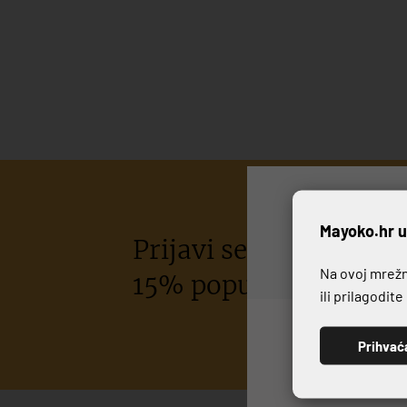
P
Mayoko.hr u
Prijavi se na naš newsl
Na ovoj mrežno
15% popusta na kupov
ili prilagodit
Prihvać