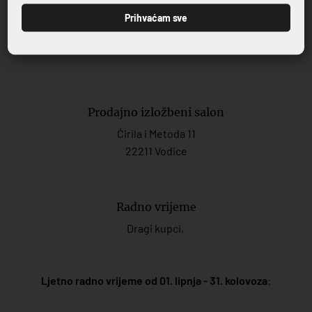
M.:
+385 99 702 8258
Prihvaćam sve
E.:
info@mayoko.
hr
Prodajno izložbeni salon
Ćirila i Metoda 11
22211 Vodice
Radno vrijeme
Dragi kupci,
Ljetno radno vrijeme od 01. lipnja - 31. kolovoza
: