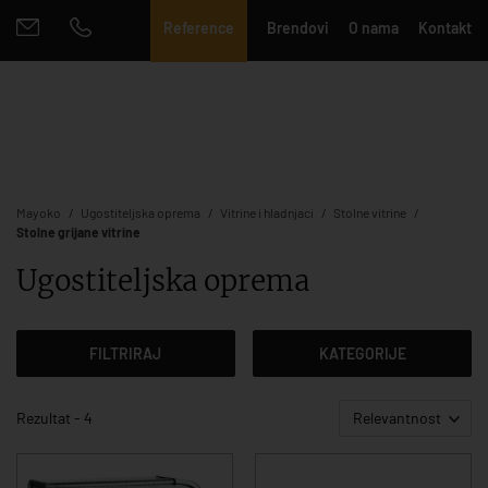
Reference
Brendovi
O nama
Kontakt
Mayoko
Ugostiteljska oprema
Vitrine i hladnjaci
Stolne vitrine
Stolne grijane vitrine
Ugostiteljska oprema
FILTRIRAJ
KATEGORIJE
Rezultat - 4
Relevantnost