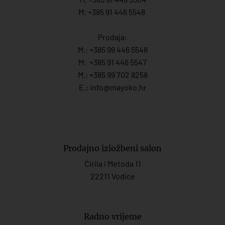
M: +385 91 446 5548
Prodaja:
M.:
+385 99 446 5548
M:
+385 91 446 554
7
M.:
+385 99 702 8258
E.:
info@mayoko.
hr
Prodajno izložbeni salon
Ćirila i Metoda 11
22211 Vodice
Radno vrijeme