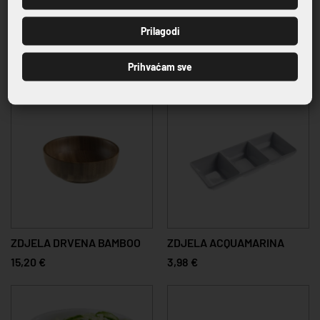
PRIJAVI SE
Prilagodi
ZDJELA ŠKOLJKA
ZDJELA BAMBOO
87,13 €
24,20 €
Prihvaćam sve
ZDJELA DRVENA BAMBOO
ZDJELA ACQUAMARINA
15,20 €
3,98 €