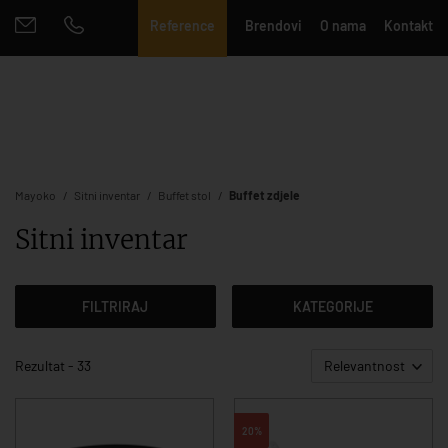
Reference
Brendovi
O nama
Kontakt
Mayoko
Sitni inventar
Buffet stol
Buffet zdjele
Sitni inventar
FILTRIRAJ
KATEGORIJE
Rezultat - 33
Relevantnost
20%