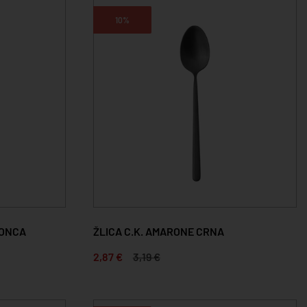
10%
RONCA
ŽLICA C.K. AMARONE CRNA
2,87 €
3,19 €