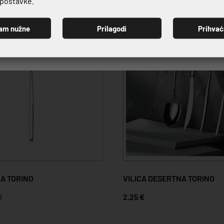
e postavke.
am nužne
Prilagodi
Prihva
PRIJAVI SE
NA TORINO
VILICA DESERTNA TORINO
€
2,25 €