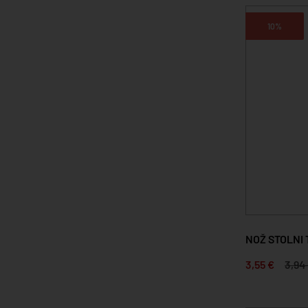
10%
NOŽ STOLNI 
3,55 €
3,94