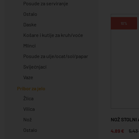
Posude za serviranje
Ostalo
10%
Daske
Košare i kutije za kruh/voće
Mlinci
Posude za ulje/ocat/sol/papar
Svijećnjaci
Vaze
Pribor za jelo
Žlica
Vilica
NOŽ STOLNI
Nož
Ostalo
4,89 €
5,43