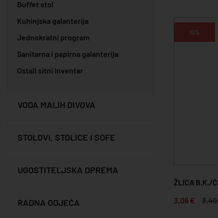
Buffet stol
Kuhinjska galanterija
10%
Jednokratni program
Sanitarna i papirna galanterija
Ostali sitni inventar
VODA MALIH DIVOVA
STOLOVI, STOLICE I SOFE
UGOSTITELJSKA OPREMA
ŽLICA B.K.
3,06 €
3,40
RADNA ODJEĆA