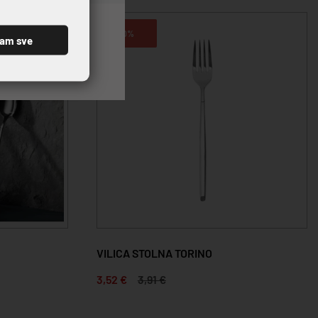
10%
ćam sve
VILICA STOLNA TORINO
3,52 €
3,91 €