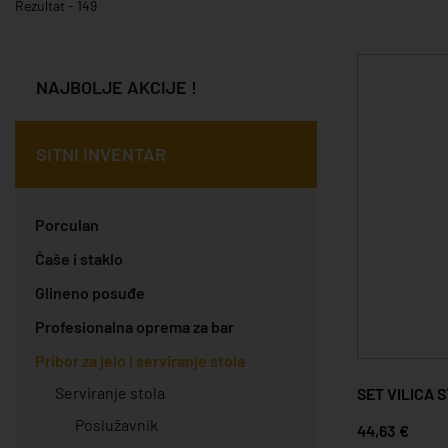
Rezultat - 149
NAJBOLJE AKCIJE !
SITNI INVENTAR
Porculan
Čaše i staklo
Glineno posuđe
Profesionalna oprema za bar
Pribor za jelo i serviranje stola
Serviranje stola
SET VILICA 
Poslužavnik
44,63 €