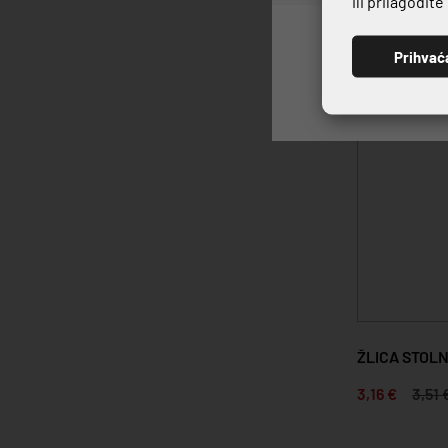
ili prilagodit
10%
Prihvać
ŽLICA STOL
3,16 €
3,51 