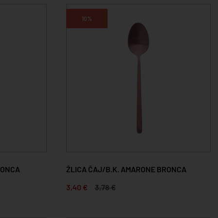
10%
RONCA
ŽLICA ČAJ/B.K. AMARONE BRONCA
3,40 €
3,78 €