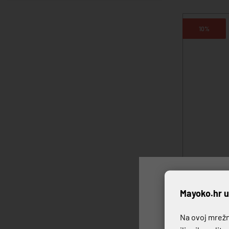
10%
NOŽ STOLNI
P
Mayoko.hr u
4,89 €
5,43
Na ovoj mrežno