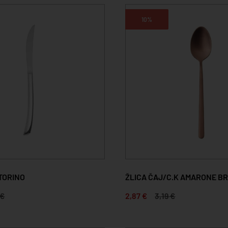
10%
TORINO
ŽLICA ČAJ/C.K AMARONE B
 €
2,87 €
3,19 €