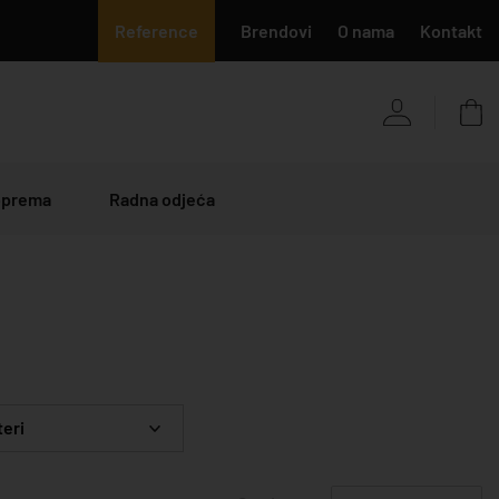
Reference
Brendovi
O nama
Kontakt
 oprema
Radna odjeća
teri