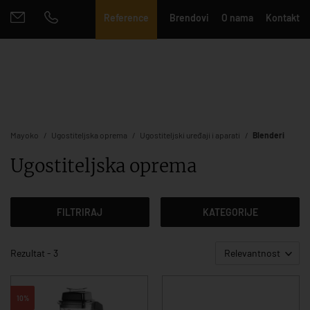
Reference
Brendovi
O nama
Kontakt
Mayoko
Ugostiteljska oprema
Ugostiteljski uređaji i aparati
Blenderi
Ugostiteljska oprema
FILTRIRAJ
KATEGORIJE
Rezultat - 3
Relevantnost
10%