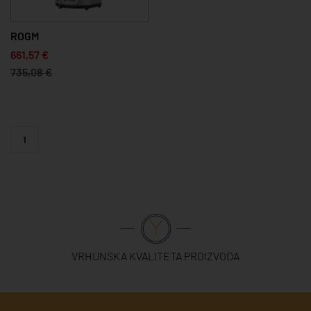
ROGM
661,57 €
735,08 €
1
VRHUNSKA KVALITETA PROIZVODA