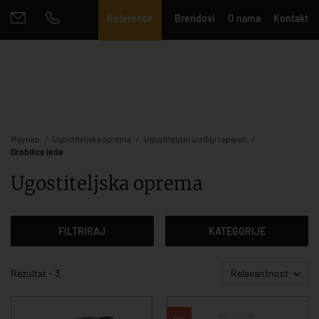
Reference
Brendovi
O nama
Kontakt
Mayoko
Ugostiteljska oprema
Ugostiteljski uređaji i aparati
Drobilice leda
Ugostiteljska oprema
FILTRIRAJ
KATEGORIJE
Rezultat - 3
Relevantnost