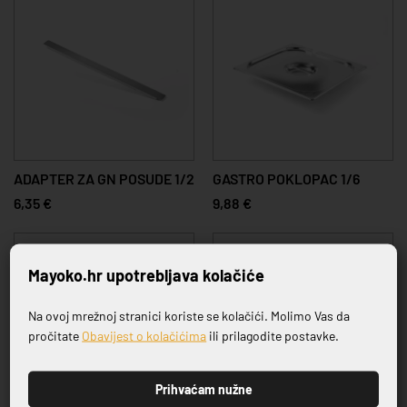
ADAPTER ZA GN POSUDE 1/2
GASTRO POKLOPAC 1/6
6,35 €
9,88 €
Mayoko.hr upotrebljava kolačiće
Na ovoj mrežnoj stranici koriste se kolačići. Molimo Vas da
Prijavite se na naš newsletter
pročitate
Obavijest o kolačićima
ili prilagodite postavke.
Prihvaćam nužne