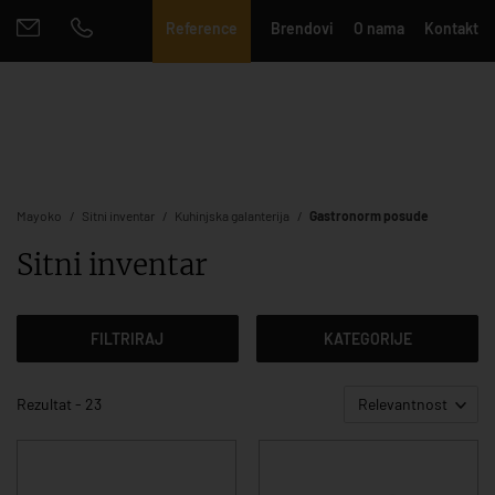
Reference
Brendovi
O nama
Kontakt
Mayoko
Sitni inventar
Kuhinjska galanterija
Gastronorm posude
Sitni inventar
FILTRIRAJ
KATEGORIJE
Rezultat - 23
Relevantnost