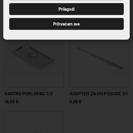
PRIJAVI SE
Prilagodi
GASTRO POKLOPAC 1/1
GASTRO POKLOPAC 1/4
26,90 €
11,16 €
Prihvaćam sve
GASTRO POKLOPAC 1/2
ADAPTER ZA GN POSUDE 1/1
16,63 €
6,65 €