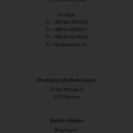
Prodaja:
M.:
+385 99 446 5548
M:
+385 91 446 554
7
M.:
+385 99 702 8258
E.:
info@mayoko.
hr
Prodajno izložbeni salon
Ćirila i Metoda 11
22211 Vodice
Radno vrijeme
Dragi kupci,