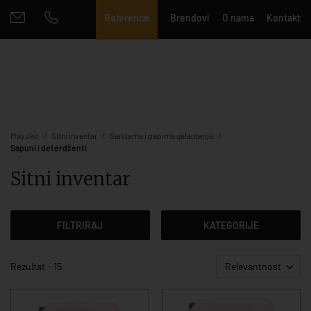
Reference
Brendovi
O nama
Kontakt
Mayoko
Sitni inventar
Sanitarna i papirna galanterija
Sapuni i deterdženti
Sitni inventar
FILTRIRAJ
KATEGORIJE
Rezultat - 15
Relevantnost