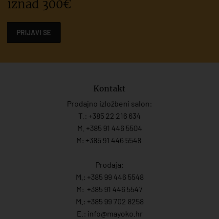
iznad 300€
PRIJAVI SE
Kontakt
Prodajno izložbeni salon:
T.:
+385 22 216 634
M. +385 91 446 5504
M: +385 91 446 5548
Prodaja:
M.:
+385 99 446 5548
M:
+385 91 446 554
7
M.:
+385 99 702 8258
E.:
info@mayoko.
hr