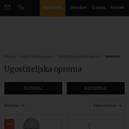
Reference
Brendovi
O nama
Kontakt
Mayoko
Ugostiteljska oprema
Ugostiteljski uređaji i aparati
Sokovnici
Ugostiteljska oprema
FILTRIRAJ
KATEGORIJE
Rezultat - 6
Relevantnost
10%