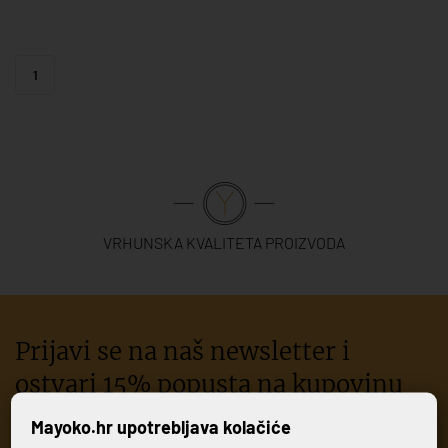
1
VRHUNSKA KVALITETA PROIZVODA
Prijavi se na naš newsletter i
ostvari 15% popusta na kupovinu
iznad 300€
Mayoko.hr upotrebljava kolačiće