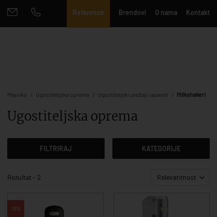
Reference
Brendovi
O nama
Kontakt
Mayoko
Ugostiteljska oprema
Ugostiteljski uređaji i aparati
Milkshakeri
Ugostiteljska oprema
FILTRIRAJ
KATEGORIJE
Rezultat - 2
Relevantnost
10%