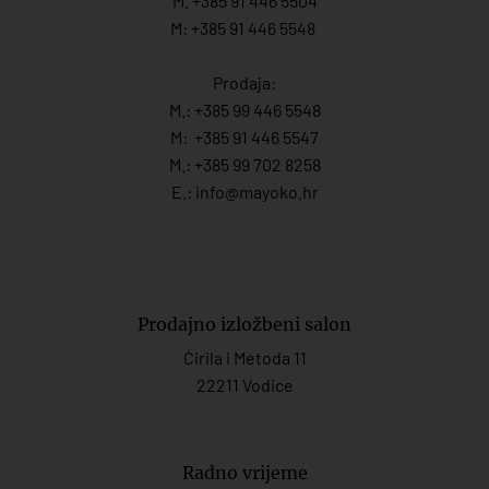
M. +385 91 446 5504
M: +385 91 446 5548
Prodaja:
M.:
+385 99 446 5548
M:
+385 91 446 554
7
M.:
+385 99 702 8258
E.:
info@mayoko.
hr
Prodajno izložbeni salon
Ćirila i Metoda 11
22211 Vodice
Radno vrijeme