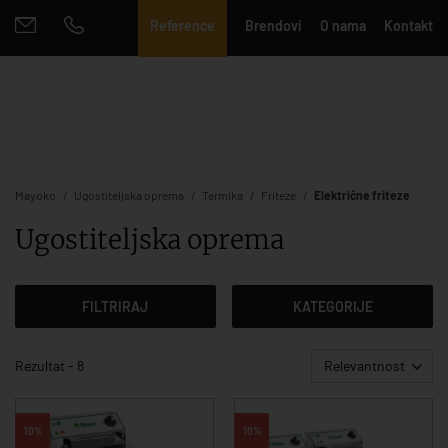
Reference
Brendovi
O nama
Kontakt
Mayoko
Ugostiteljska oprema
Termika
Friteze
Električne friteze
Ugostiteljska oprema
FILTRIRAJ
KATEGORIJE
Rezultat - 8
Relevantnost
10%
10%