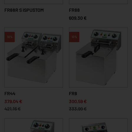
FR88R S ISPUSTOM
FR88
609,30 €
10%
10%
FR44
FR8
379,04 €
300,59 €
421,16 €
333,99 €