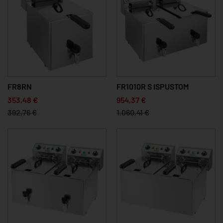
FR8RN
FR1010R S ISPUSTOM
353,48 €
954,37 €
392,76 €
1.060,41 €