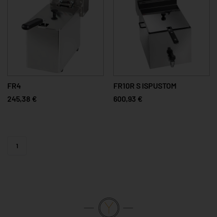
FR4
FR10R S ISPUSTOM
245,38 €
600,93 €
1