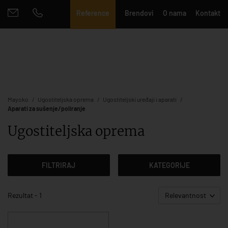
Reference
Brendovi
O nama
Kontakt
Mayoko
Ugostiteljska oprema
Ugostiteljski uređaji i aparati
Aparati za sušenje/poliranje
Ugostiteljska oprema
FILTRIRAJ
KATEGORIJE
Rezultat - 1
Relevantnost