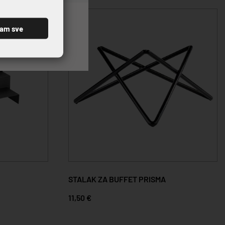
ćam sve
STALAK ZA BUFFET PRISMA
11,50 €