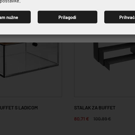
e postavke.
20%
am nužne
Prilagodi
Prihva
PRIJAVI SE
BUFFET S LADICOM
STALAK ZA BUFFET
80,71 €
100,89 €