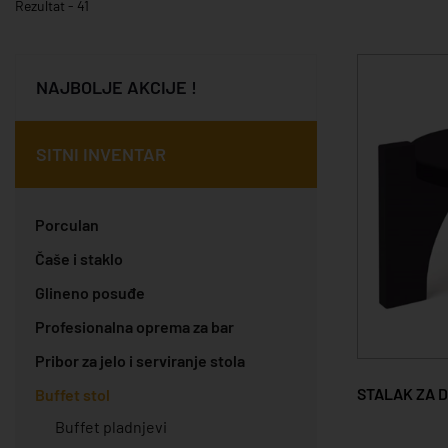
Rezultat - 41
NAJBOLJE AKCIJE !
SITNI INVENTAR
Porculan
Čaše i staklo
Glineno posuđe
Profesionalna oprema za bar
Pribor za jelo i serviranje stola
STALAK ZA 
Buffet stol
Buffet pladnjevi