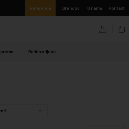
Reference
Brendovi
O nama
Kontakt
 oprema
Radna odjeća
teri