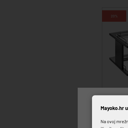
20%
STALAK ZA 
P
Mayoko.hr u
251,41 €
314
Na ovoj mrežno