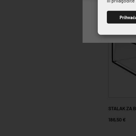
ili prilagodit
Prihvać
STALAK ZA 
186,50 €