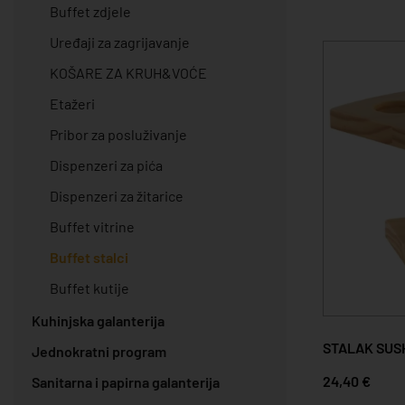
Buffet zdjele
Uređaji za zagrijavanje
KOŠARE ZA KRUH&VOĆE
Etažeri
Pribor za posluživanje
Dispenzeri za pića
Dispenzeri za žitarice
Buffet vitrine
Buffet stalci
Buffet kutije
Kuhinjska galanterija
STALAK SUS
Jednokratni program
24,40 €
Sanitarna i papirna galanterija