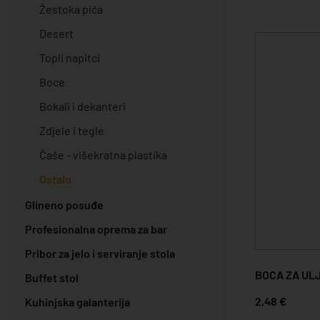
Žestoka pića
Desert
Topli napitci
Boce
Bokali i dekanteri
Zdjele i tegle
Čaše - višekratna plastika
Ostalo
Glineno posuđe
Profesionalna oprema za bar
Pribor za jelo i serviranje stola
BOCA ZA ULJ
Buffet stol
2,48 €
Kuhinjska galanterija