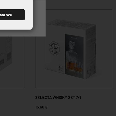
ćam sve
SELECTA WHISKY SET 7/1
15,60 €