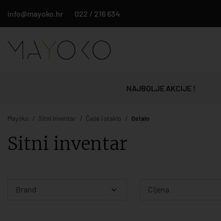
info@mayoko.hr
022 / 216 634
NAJBOLJE AKCIJE !
Mayoko
Sitni inventar
Čaše i staklo
Ostalo
Sitni inventar
Brand
Cijena