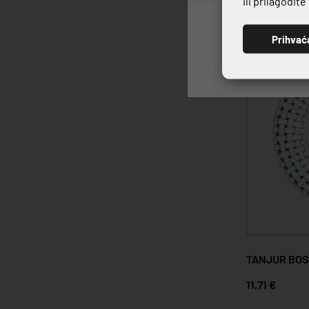
ili prilagodit
Prihvać
TANJUR BOS
11,71 €