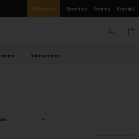
Reference
Brendovi
O nama
Kontakt
 oprema
Radna odjeća
teri