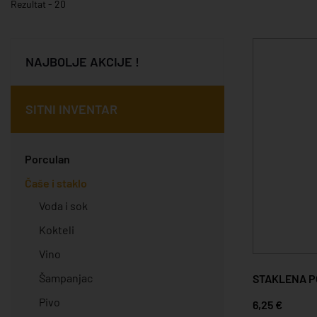
Rezultat - 20
NAJBOLJE AKCIJE !
SITNI INVENTAR
Porculan
Čaše i staklo
Voda i sok
Kokteli
Vino
Šampanjac
STAKLENA P
Pivo
6,25 €