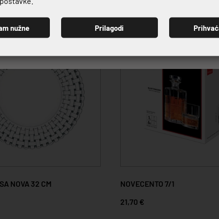
e postavke.
am nužne
Prilagodi
Prihva
PRIJAVI SE
SA NOVA 32 CM
NOVECENTO 7/1
21,70 €