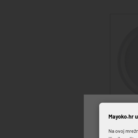
P
Mayoko.hr u
POKLOPAC O
0,85 €
Na ovoj mrežno