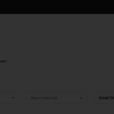
operi
Glavni materijal
Ostali fil