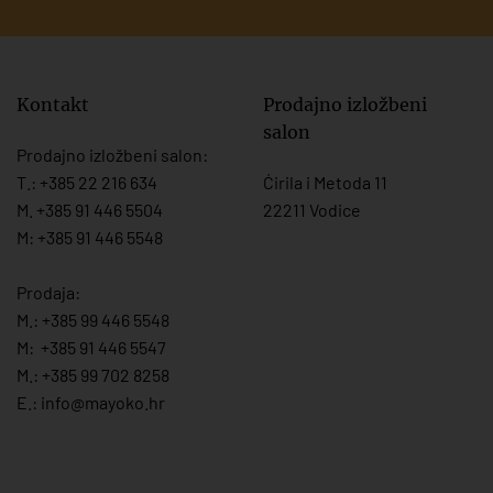
Kontakt
Prodajno izložbeni
salon
Prodajno izložbeni salon:
T.:
+385 22 216 634
Ćirila i Metoda 11
M. +385 91 446 5504
22211 Vodice
M: +385 91 446 5548
Prodaja:
M.:
+385 99 446 5548
M:
+385 91 446 554
7
M.:
+385 99 702 8258
E.:
info@mayoko.
hr