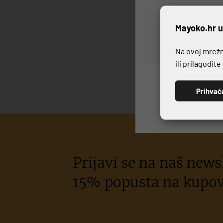
P
Mayoko.hr u
Na ovoj mrežno
ili prilagodit
Prihvać
Prijavi se na naš newsl
15% popusta na kupov