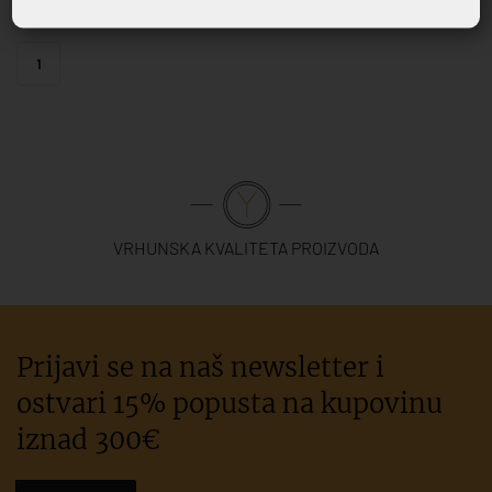
1
VRHUNSKA KVALITETA PROIZVODA
Prijavi se na naš newsletter i
ostvari 15% popusta na kupovinu
iznad 300€