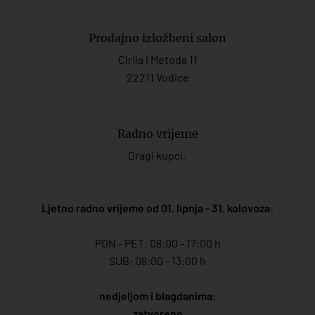
Prodajno izložbeni salon
Ćirila i Metoda 11
22211 Vodice
Radno vrijeme
Dragi kupci,
Ljetno radno vrijeme od 01. lipnja - 31. kolovoza
:
PON - PET: 08:00 - 17:00 h
SUB: 08:00 - 13:00 h
nedjeljom i blagdanima:
zatvoreno