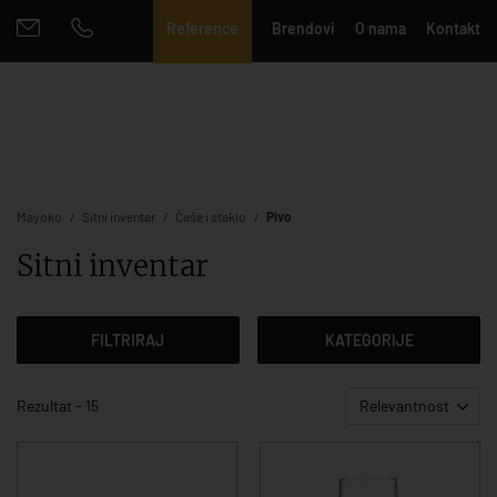
Reference
Brendovi
O nama
Kontakt
Mayoko
Sitni inventar
Čaše i staklo
Pivo
Sitni inventar
FILTRIRAJ
KATEGORIJE
Rezultat - 15
Relevantnost