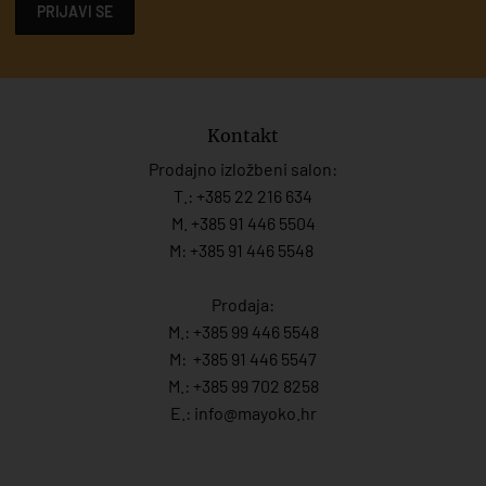
PRIJAVI SE
Kontakt
Prodajno izložbeni salon:
T.:
+385 22 216 634
M. +385 91 446 5504
M: +385 91 446 5548
Prodaja:
M.:
+385 99 446 5548
M:
+385 91 446 554
7
M.:
+385 99 702 8258
E.:
info@mayoko.
hr