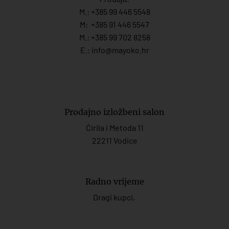
M.:
+385 99 446 5548
M:
+385 91 446 554
7
M.:
+385 99 702 8258
E.:
info@mayoko.
hr
Prodajno izložbeni salon
Ćirila i Metoda 11
22211 Vodice
Radno vrijeme
Dragi kupci,