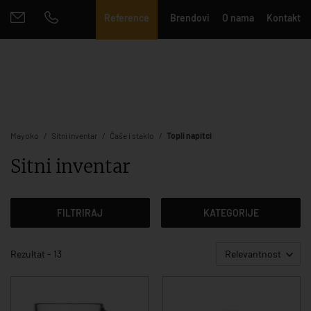
Reference
Brendovi
O nama
Kontakt
Mayoko
Sitni inventar
Čaše i staklo
Topli napitci
Sitni inventar
FILTRIRAJ
KATEGORIJE
Rezultat - 13
Relevantnost