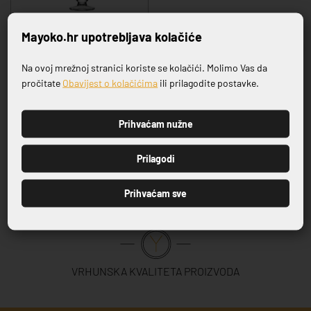
Mayoko.hr upotrebljava kolačiće
Na ovoj mrežnoj stranici koriste se kolačići. Molimo Vas da
IRISH COFFEE 2,30 DCL
Prijavite se na naš newsletter
pročitate
Obavijest o kolačićima
ili prilagodite postavke.
2,49 €
Prihvaćam nužne
PRIJAVI SE
1
Prilagodi
Prihvaćam sve
VRHUNSKA KVALITETA PROIZVODA