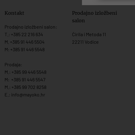
Kontakt
Prodajno izložbeni
salon
Prodajno izložbeni salon:
T.:
+385 22 216 634
Ćirila i Metoda 11
M. +385 91 446 5504
22211 Vodice
M: +385 91 446 5548
Prodaja:
M.:
+385 99 446 5548
M:
+385 91 446 554
7
M.:
+385 99 702 8258
E.:
info@mayoko.
hr