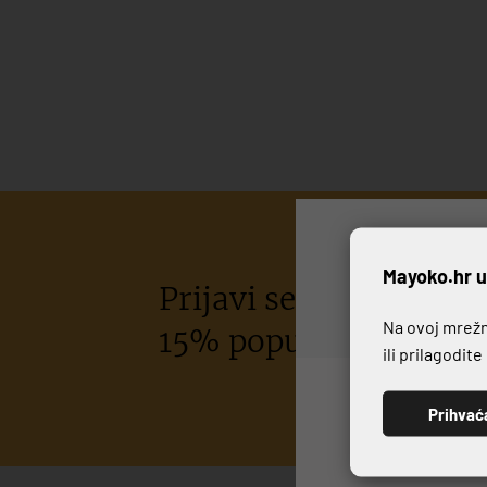
P
Mayoko.hr u
Prijavi se na naš newsl
Na ovoj mrežno
15% popusta na kupov
ili prilagodit
Prihvać