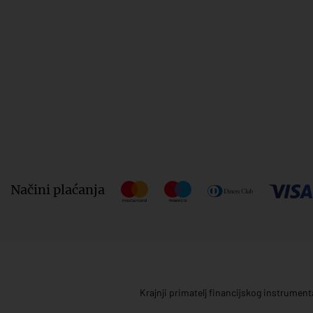
Načini plaćanja
Krajnji primatelj financijskog instrumen