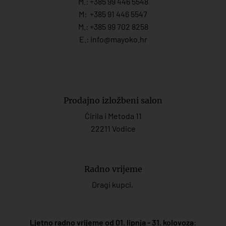
M.:
+385 99 446 5548
M:
+385 91 446 554
7
M.:
+385 99 702 8258
E.:
info@mayoko.
hr
Prodajno izložbeni salon
Ćirila i Metoda 11
22211 Vodice
Radno vrijeme
Dragi kupci,
Ljetno radno vrijeme od 01. lipnja - 31. kolovoza
: