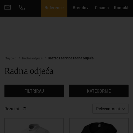
Reference
Brendovi
O nama
Kontakt
Mayoko
Radna odjeća
Gastro i service radna odjeća
Radna odjeća
FILTRIRAJ
KATEGORIJE
Rezultat - 71
Relevantnost