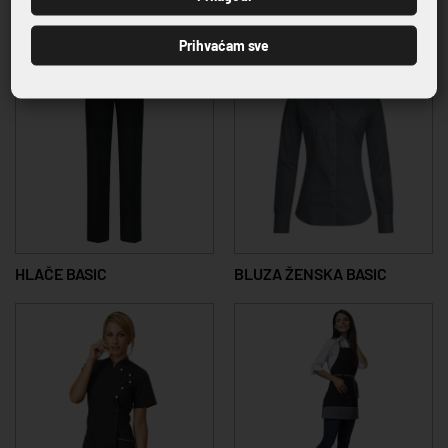
23,04 €
40,46 €
Prihvaćam sve
HLAČE BASIC
BLUZA ŽENSKA BASIC