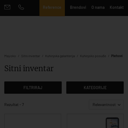
Reference
Brendovi
O nama
Kontakt
Mayoko
Sitni inventar
Kuhinjska galanterija
Kuhinjsko posuđe
Plehovi
Sitni inventar
FILTRIRAJ
KATEGORIJE
Rezultat - 7
Relevantnost