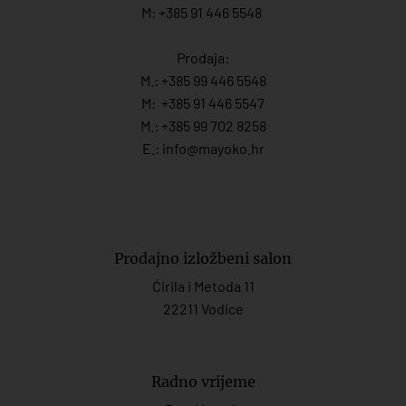
M: +385 91 446 5548
Prodaja:
M.:
+385 99 446 5548
M:
+385 91 446 554
7
M.:
+385 99 702 8258
E.:
info@mayoko.
hr
Prodajno izložbeni salon
Ćirila i Metoda 11
22211 Vodice
Radno vrijeme