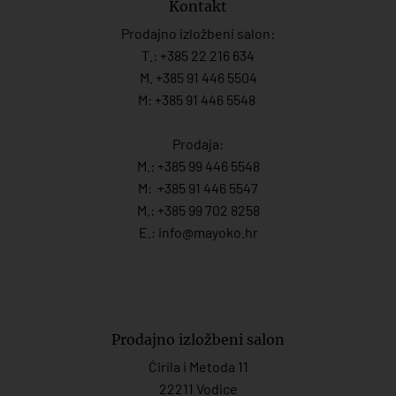
Kontakt
Prodajno izložbeni salon:
T.:
+385 22 216 634
M. +385 91 446 5504
M: +385 91 446 5548
Prodaja:
M.:
+385 99 446 5548
M:
+385 91 446 554
7
M.:
+385 99 702 8258
E.:
info@mayoko.
hr
Prodajno izložbeni salon
Ćirila i Metoda 11
22211 Vodice