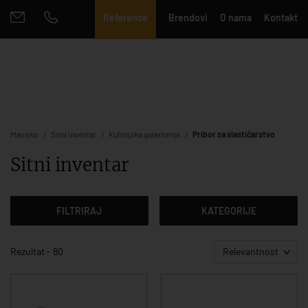
Reference
Brendovi
O nama
Kontakt
Mayoko
Sitni inventar
Kuhinjska galanterija
Pribor za slastičarstvo
Sitni inventar
FILTRIRAJ
KATEGORIJE
Rezultat - 80
Relevantnost