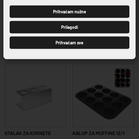
Prihvaćam nužne
PRIJAVI SE
Prilagodi
KALUP ZA OBLIKOVANJE 5/1
KALUP SILIKONSKI GN1/3
Prihvaćam sve
SEMI-SPHERE
18,85 €
15,15 €
STALAK ZA KORNETE
KALUP ZA MUFFINE 12/1