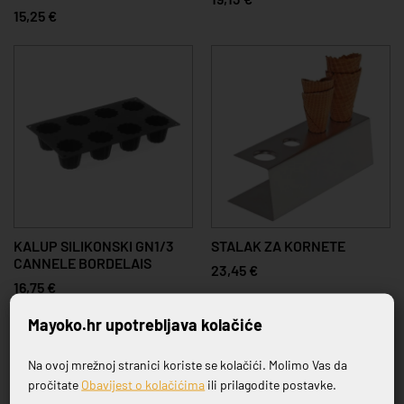
15,25 €
KALUP SILIKONSKI GN1/3
STALAK ZA KORNETE
CANNELE BORDELAIS
23,45 €
16,75 €
Mayoko.hr upotrebljava kolačiće
Na ovoj mrežnoj stranici koriste se kolačići. Molimo Vas da
Prijavite se na naš newsletter
pročitate
Obavijest o kolačićima
ili prilagodite postavke.