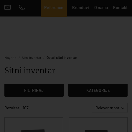
Reference
Brendovi
O nama
Kontakt
Mayoko
Sitni inventar
Ostali sitni inventar
Sitni inventar
FILTRIRAJ
KATEGORIJE
Rezultat - 107
Relevantnost