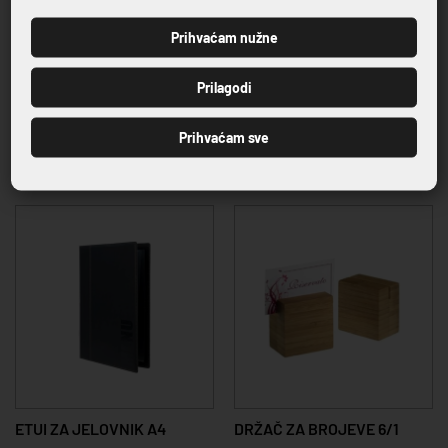
Prihvaćam nužne
PRIJAVI SE
Prilagodi
ETUI ZA JELOVNIK PLUTO
ETUI ZA JELOVNIK A4
Prihvaćam sve
A4
20,66 €
28,44 €
ETUI ZA JELOVNIK A4
DRŽAČ ZA BROJEVE 6/1