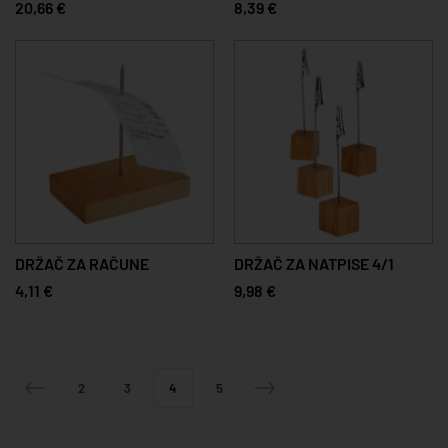
20,66 €
8,39 €
DRŽAČ ZA RAČUNE
DRŽAČ ZA NATPISE 4/1
4,11 €
9,98 €
2
3
4
5