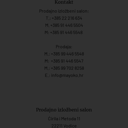
Kontakt
Prodajno izložbeni salon:
T.:
+385 22 216 634
M. +385 91 446 5504
M: +385 91 446 5548
Prodaja:
M.:
+385 99 446 5548
M:
+385 91 446 554
7
M.:
+385 99 702 8258
E.:
info@mayoko.
hr
Prodajno izložbeni salon
Ćirila i Metoda 11
22211 Vodice