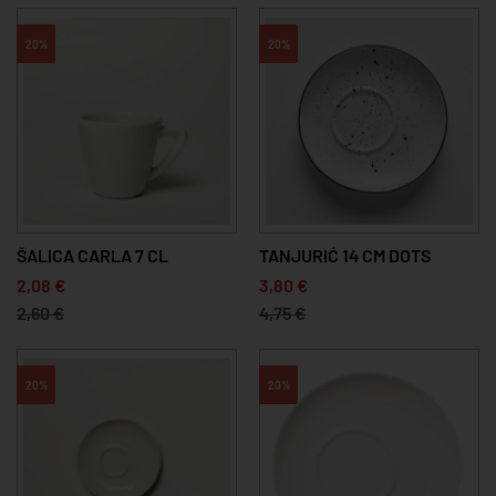
20%
20%
ŠALICA CARLA 7 CL
TANJURIĆ 14 CM DOTS
2,08 €
3,80 €
2,60 €
4,75 €
20%
20%