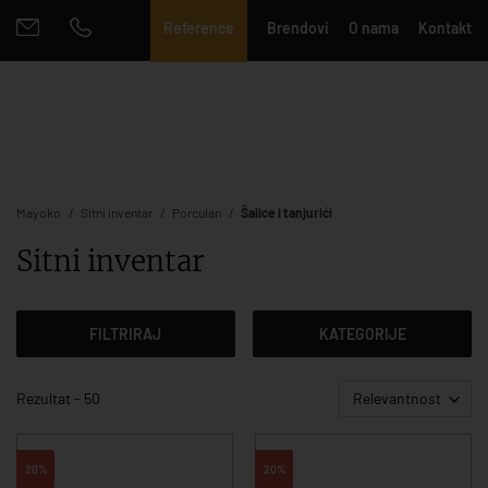
Reference
Brendovi
O nama
Kontakt
Mayoko
Sitni inventar
Porculan
Šalice i tanjurići
Sitni inventar
FILTRIRAJ
KATEGORIJE
Rezultat - 50
Relevantnost
20%
20%