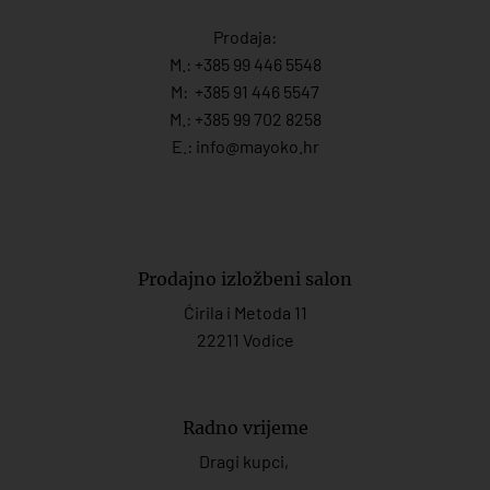
Prodaja:
M.:
+385 99 446 5548
M:
+385 91 446 554
7
M.:
+385 99 702 8258
E.:
info@mayoko.
hr
Prodajno izložbeni salon
Ćirila i Metoda 11
22211 Vodice
Radno vrijeme
Dragi kupci,