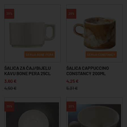
20%
20%
SERIJA BONE PERA
SERIJA CONSTANCY
ŠALICA ZA ČAJ/BIJELU
ŠALICA CAPPUCCINO
KAVU BONE PERA 25CL
CONSTANCY 200ML
3,60 €
4,25 €
4,50 €
5,31 €
20%
20%