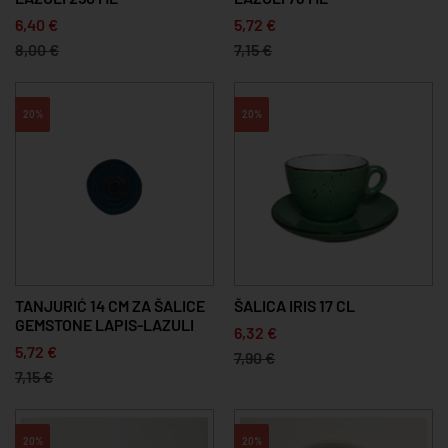
6,40 €
5,72 €
8,00 €
7,15 €
20%
20%
TANJURIĆ 14 CM ZA ŠALICE
ŠALICA IRIS 17 CL
GEMSTONE LAPIS-LAZULI
6,32 €
5,72 €
7,90 €
7,15 €
20%
20%