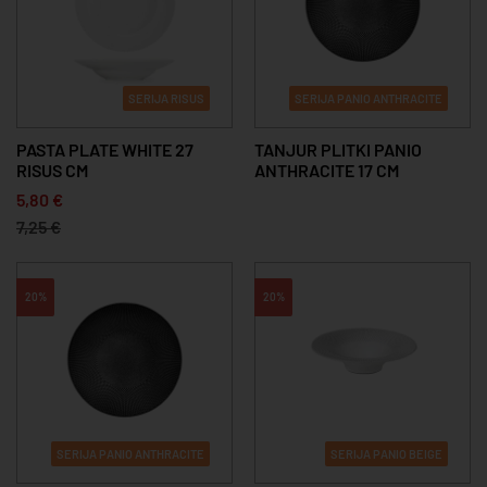
SERIJA RISUS
SERIJA PANIO ANTHRACITE
PASTA PLATE WHITE 27
TANJUR PLITKI PANIO
RISUS CM
ANTHRACITE 17 CM
5,80 €
7,25 €
20%
20%
SERIJA PANIO ANTHRACITE
SERIJA PANIO BEIGE