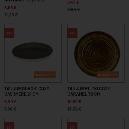
5,47 €
8,96 €
6,84 €
11,20 €
20%
20%
SERIJA COZY
SERIJA COZY
TANJUR DUBOKI COZY
TANJUR PLITKI COZY
CASHMERE 21 CM
CARAMEL 30 CM
6,30 €
10,69 €
7,88 €
13,36 €
20%
20%