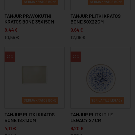
SERIJA KRATOS BONE
SERIJA KRATOS BONE
TANJUR PRAVOKUTNI
TANJUR PLITKI KRATOS
KRATOS BONE 35X15CM
BONE 30X22CM
8,44 €
9,64 €
10,55 €
12,05 €
20%
20%
SERIJA KRATOS BONE
SERIJA TILE LEGACY
TANJUR PLITKI KRATOS
TANJUR PLITKI TILE
BONE 18X13CM
LEGACY 27 CM
4,11 €
6,20 €