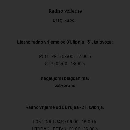
Radno vrijeme
Dragi kupci,
Ljetno radno vrijeme od 01. lipnja - 31. kolovoza
:
PON - PET: 08:00 - 17:00 h
SUB: 08:00 - 13:00 h
nedjeljom i blagdanima:
zatvoreno
Radno vrijeme od 01. rujna - 31. svibnja:
PONEDJELJAK : 08:00 - 18:00 h
UTORAK - PETAK: 08:00 - 16:00 h