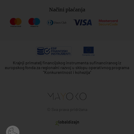
Načini plaćanja
Krajnji primatelj financijskog instrumenta sufinanciranog iz
europskog fonda za regionalni razvoj u sklopu operativnog programa
"Konkurentnost i kohezija"
© Sva prava pridržana