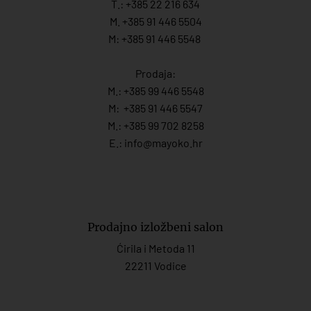
T.:
+385 22 216 634
M. +385 91 446 5504
M: +385 91 446 5548
Prodaja:
M.:
+385 99 446 5548
M:
+385 91 446 554
7
M.:
+385 99 702 8258
E.:
info@mayoko.
hr
Prodajno izložbeni salon
Ćirila i Metoda 11
22211 Vodice