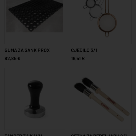
GUMA ZA ŠANK PROX
CJEDILO 3/1
82,85 €
16,51 €
TAMPER ZA KAVU
ČETKA ZA PEPELJARU 2/1