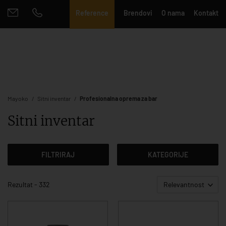
Reference
Brendovi
O nama
Kontakt
Mayoko
Sitni inventar
Profesionalna oprema za bar
Sitni inventar
FILTRIRAJ
KATEGORIJE
Rezultat - 332
Relevantnost