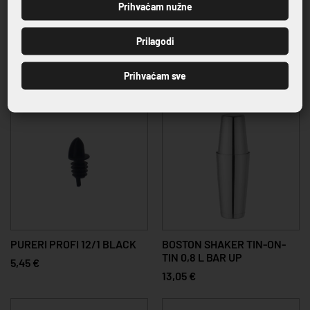
Prihvaćam nužne
PRIJAVI SE
Prilagodi
BAR SHAKER 84 CL
BAR SHAKER 60 CL
8,30 €
7,14 €
Prihvaćam sve
PURERI PROFI 12/1 BLACK
BOSTON SHAKER TIN-ON-
TIN 0,8 L BAR UP
5,45 €
13,05 €