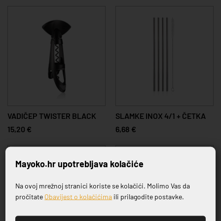
VADIČEP TWISTER BLACK
SLAMKE INOX 4/1 + ČETKA
15,20 €
6,68 €
Mayoko.hr upotrebljava kolačiće
Na ovoj mrežnoj stranici koriste se kolačići. Molimo Vas da
Prijavite se na naš newsletter
pročitate
Obavijest o kolačićima
ili prilagodite postavke.