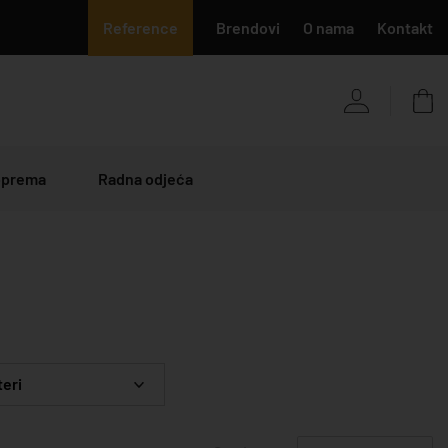
Reference
Brendovi
O nama
Kontakt
 oprema
Radna odjeća
teri