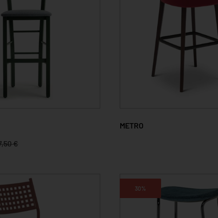
METRO
7,50 €
30%