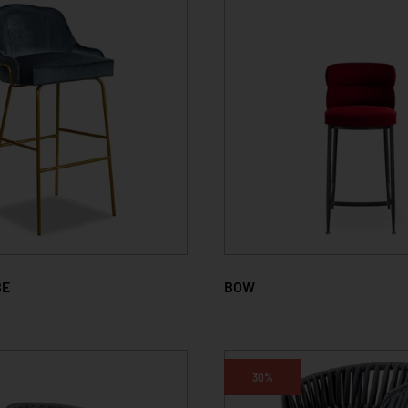
BE
BOW
30%