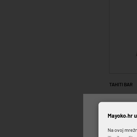
TAHITI BAR
280,00 €
4
P
Mayoko.hr u
20%
Na ovoj mrežno