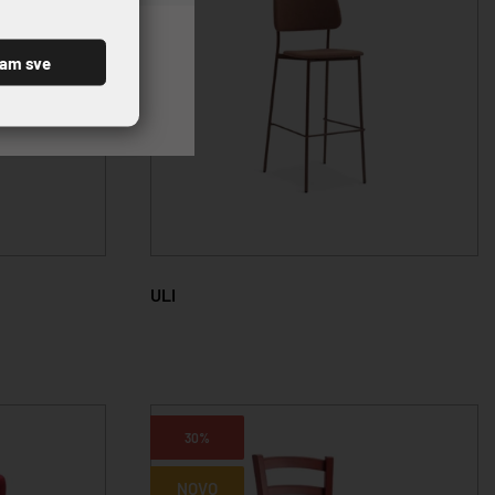
ćam sve
ULI
30%
NOVO