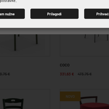
e postavke.
NOVO
am nužne
Prilagodi
Prihva
PRIJAVI SE
COCO
3,75 €
331,63 €
473,75 €
NOVO