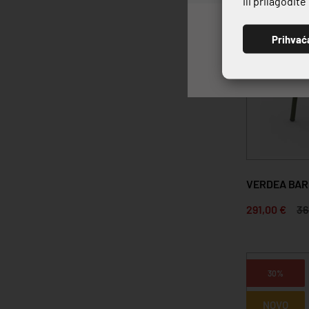
ili prilagodit
Prihvać
VERDEA BAR
291,00 €
36
30%
NOVO