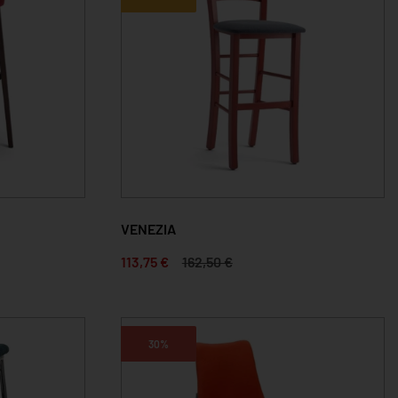
VENEZIA
113,75 €
162,50 €
30%