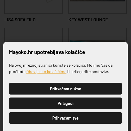
LISA SOFA FILO
KEY WEST LOUNGE
Mayoko.hr upotrebljava kolačiće
Na ovoj mrežnoj stranici koriste se kolačići. Molimo Vas da
Prijavite se na naš newsletter
pročitate
Obavijest o kolačićima
ili prilagodite postavke.
Prihvaćam nužne
SYS MODULAR SOFA
ARIA
PRIJAVI SE
Prilagodi
Prihvaćam sve