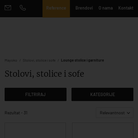
Reference
Brendovi
O nama
Kontakt
Mayoko
Stolovi, stolice i sofe
Lounge stolice i garniture
Stolovi, stolice i sofe
FILTRIRAJ
KATEGORIJE
Rezultat - 31
Relevantnost