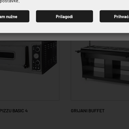
e postavke.
am nužne
Prilagodi
Prihva
PRIJAVI SE
PIZZU BASIC 4
GRIJANI BUFFET