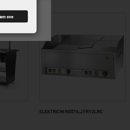
ćam sve
ELEKTRICNI ROŠTILJ FRY2LRC