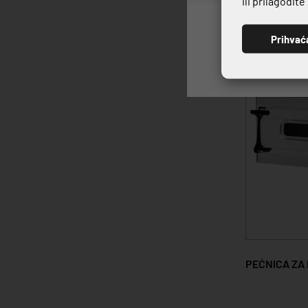
ili prilagodit
Prihvać
PEĆNICA ZA 