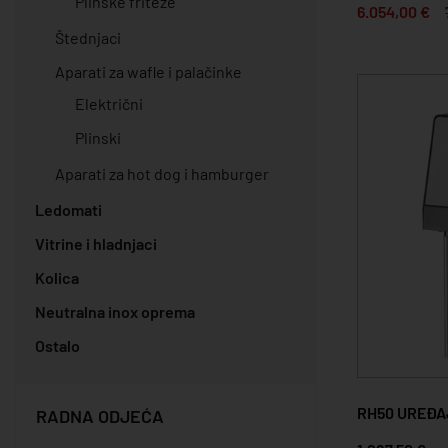
Plinske friteze
6.054,00 €
Štednjaci
Aparati za wafle i palačinke
Električni
Plinski
Aparati za hot dog i hamburger
Ledomati
Vitrine i hladnjaci
Kolica
Neutralna inox oprema
Ostalo
RH50 UREĐA
RADNA ODJEĆA