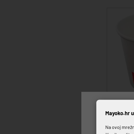
PAPIRNATE ČA
P
Mayoko.hr u
1,49 €
Na ovoj mrežno