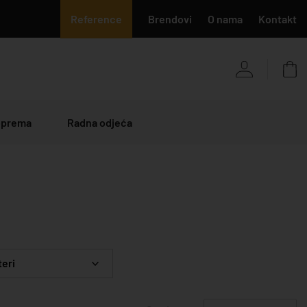
Reference
Brendovi
O nama
Kontakt
 oprema
Radna odjeća
teri