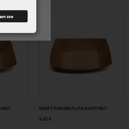
ćam sve
 50/1
KRAFT POSUDA PLITICA KP11 50/1
4,53 €