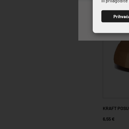
ili prilagodit
Prihvać
KRAFT POSUD
6,55 €