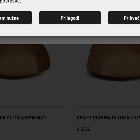
e postavke.
am nužne
Prilagodi
Prihva
PRIJAVI SE
A PLITICA KP16 50/1
KRAFT POSUDA PLITICA KP14
6,35 €