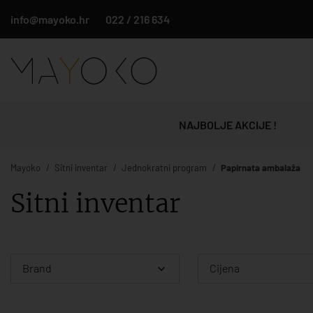
info@mayoko.hr
022 / 216 634
NAJBOLJE AKCIJE !
Mayoko
Sitni inventar
Jednokratni program
Papirnata ambalaža
Sitni inventar
Brand
Cijena